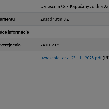
Uznesenia OcZ Kapušany zo dňa 23.
kumentu
Zasadnutia OZ
úce informácie
verejnenia
24.01.2025
uznesenia_ocz_23._1._2025.pdf
(PD