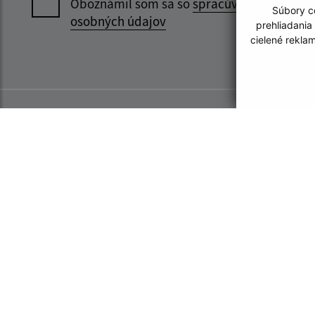
Oboznámil som sa so
spracúvaním
Súbory co
osobných údajov
prehliadania
cielené rekla