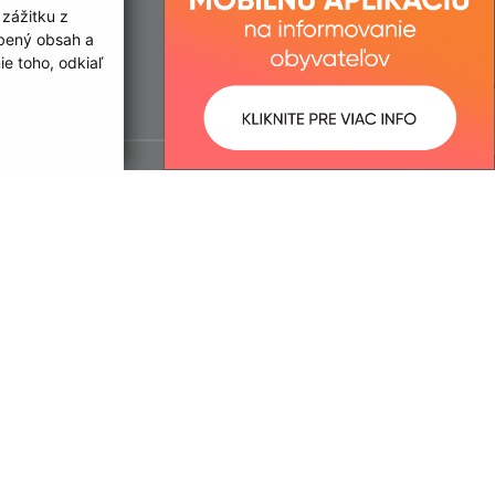
 zážitku z
obený obsah a
e toho, odkiaľ