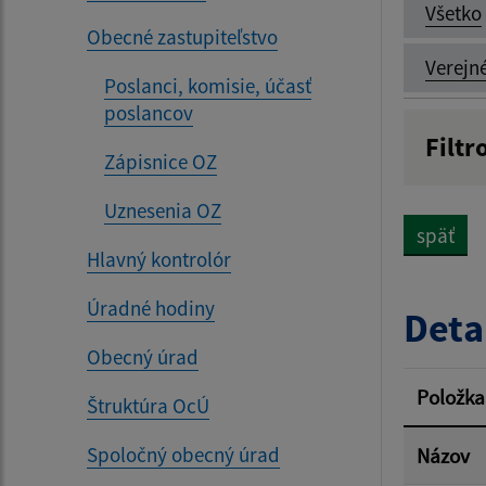
Všetko
Obecné zastupiteľstvo
Verejn
Poslanci, komisie, účasť
poslancov
Filtr
Zápisnice OZ
Názov
Uznesenia OZ
späť
Hlavný kontrolór
Dátum 
Úradné hodiny
Deta
Obecný úrad
Filtr
Položka
Štruktúra OcÚ
Spoločný obecný úrad
Názov