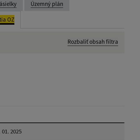
ásielky
Územný plán
tia OZ
Rozbaliť obsah filtra
Dátum zverejnenia od:
Reset
 01. 2025