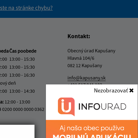
 ste na stránke chybu?
vás užitočné?
e pre vás užitočné?
Kontakt:
Obecný úrad Kapušany
beda
Čas poobede
Hlavná 104/6
2:00
13:00 - 15:30
082 12 Kapušany
2:00
13:00 - 15:30
2:00
13:00 - 16:30
info@kapusany.sk
ový deň
+421 517 941 102
Nezobrazovať
2:00
13:00 - 14:30
IČO: 00327239
ka:
12:00 - 13:00
4 0200 0000 0000 0362