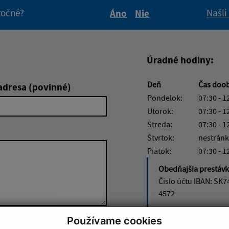
itočné?
Našli
Áno
Nie
Boli tieto informácie pre 
Boli tieto informáci
Úradné hodiny:
Deň
Čas doo
adresa (povinné)
Pondelok:
07:30 - 1
Utorok:
07:30 - 1
Streda:
07:30 - 1
Štvrtok:
nestránk
Piatok:
07:30 - 1
Obedňajšia prestáv
Číslo účtu IBAN: SK7
4572
Používame cookies
Google reCaptcha Response