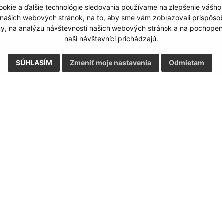
Odoslať správu
okie a ďalšie technológie sledovania používame na zlepšenie vášho
 našich webových stránok, na to, aby sme vám zobrazovali prispôs
my, na analýzu návštevnosti našich webových stránok a na pochopeni
naši návštevníci prichádzajú.
SÚHLASÍM
Zmeniť moje nastavenia
Odmietam