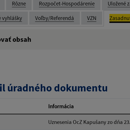
Rôzne
Rozpočet-Hospodárenie
Uložené z
é vyhlášky
Voľby/Referendá
VZN
Zasadnu
ovať obsah
:
Popis:
zverejnenia do:
il úradného dokumentu
ovať
Informácia
Uznesenia OcZ Kapušany zo dňa 23.