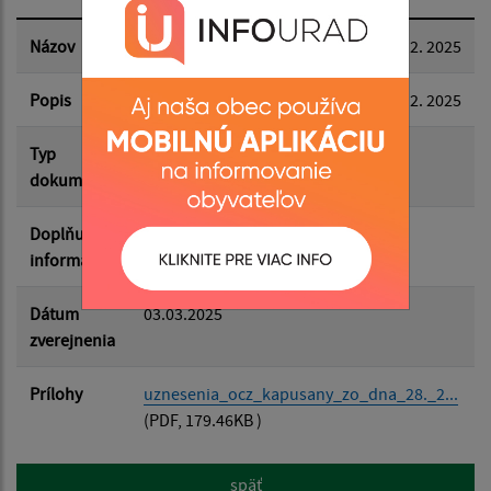
Dátum zverejnenia do:
Názov
Uznesenia OcZ Kapušany zo dňa 28. 2. 2025
Popis
Uznesenia OcZ Kapušany zo dňa 28. 2. 2025
Filtrovať
Reset
Typ
Zasadnutia OZ
dokumentu
Doplňujúce
informácie
Dátum
03.03.2025
zverejnenia
Prílohy
uznesenia_ocz_kapusany_zo_dna_28._2...
(PDF, 179.46KB )
späť