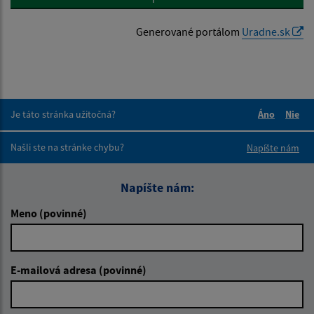
Generované portálom
Uradne.sk
Je táto stránka užitočná?
Áno
Nie
Boli tieto 
Boli 
Našli ste na stránke chybu?
Napíšte nám
Napíšte nám:
Meno (povinné)
E-mailová adresa (povinné)