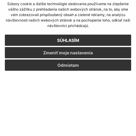
Súbory cookie a ďalšie technológie sledovania používame na zlepšenie
vášho zážitku z prehliadania našich webových stránok, na to, aby sme
vám zobrazovali prispôsobený obsah a cielené reklamy, na analýzu
návštevnosti našich webových stránok a na pochopenie toho, odkiaľ naši
návštevníci prichádzajú.
SÚHLASÍM
Zmeniť moje nastavenia
Odmietam
Informácie o stránke:
Vyhlásenie o prístupnosti
Autorské práva
Ochrana osobných údajov