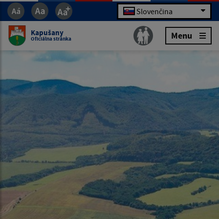
Slovenčina
Kapušany
Menu
Oficiálna stránka