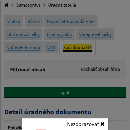
Samospráva
Úradná tabuľa
Všetko
Rôzne
Rozpočet-Hospodárenie
Uložené zásielky
Územný plán
Verejné vyhlášky
Voľby/Referendá
VZN
Zasadnutia OZ
Filtrovať obsah
Rozbaliť obsah filtra
Názov:
späť
Popis:
Detail úradného dokumentu
Dátum zverejnenia od:
Nezobrazovať
Položka
Informácia