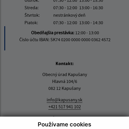
Streda:
07:30 - 12:00
13:00 - 16:30
Štvrtok:
nestránkový deň
Piatok:
07:30 - 12:00
13:00 - 14:30
Obedňajšia prestávka:
12:00 - 13:00
Číslo účtu IBAN: SK74 0200 0000 0000 0362 4572
Kontakt:
Obecný úrad Kapušany
Hlavná 104/6
082 12 Kapušany
info@kapusany.sk
+421 517 941 102
IČO: 00327239
Používame cookies