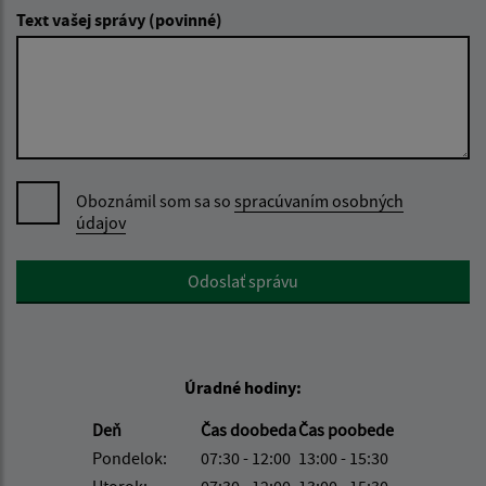
Text vašej správy (povinné)
Oboznámil som sa so
spracúvaním osobných
údajov
Google reCaptcha Response
Odoslať správu
Úradné hodiny:
Deň
Čas doobeda
Čas poobede
Pondelok:
07:30 - 12:00
13:00 - 15:30
Utorok:
07:30 - 12:00
13:00 - 15:30