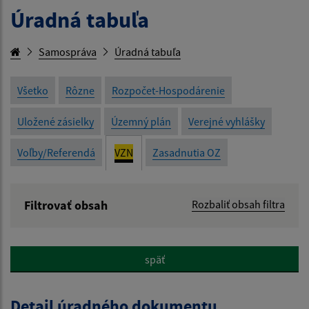
Úradná tabuľa
Samospráva
Úradná tabuľa
Všetko
Rôzne
Rozpočet-Hospodárenie
Uložené zásielky
Územný plán
Verejné vyhlášky
Voľby/Referendá
VZN
Zasadnutia OZ
Filtrovať obsah
Rozbaliť obsah filtra
Názov:
späť
Popis:
Detail úradného dokumentu