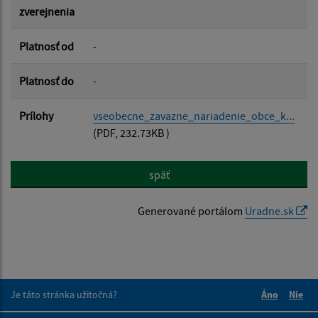
zverejnenia
Platnosť od
-
Platnosť do
-
Prílohy
vseobecne_zavazne_nariadenie_obce_k...
(PDF, 232.73KB )
späť
Generované portálom
Uradne.sk
Je táto stránka užitočná?
Áno
Nie
Boli tieto 
Boli 