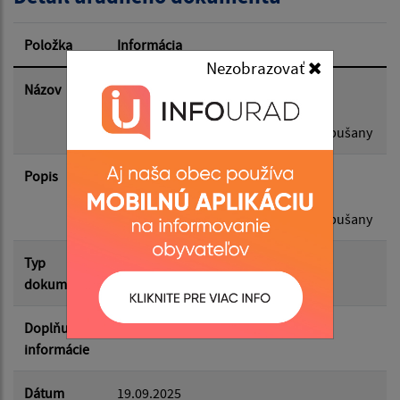
Dátum zverejnenia od:
Položka
Informácia
Nezobrazovať
Dátum zverejnenia do:
Názov
Všeobecne záväzné nariadenie obce
Kapušany č. 2 2025 o poskytovaní
sociálnych služby na území obce Kapušany
Platnosť od:
Popis
Všeobecne záväzné nariadenie obce
Platnosť do:
Kapušany č. 2 2025 o poskytovaní
sociálnych služby na území obce Kapušany
Typ
VZN
Filtrovať
Reset
dokumentu
Doplňujúce
informácie
Dátum
19.09.2025