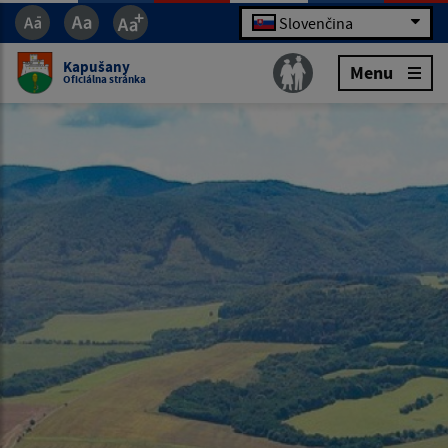
Slovenčina
Kapušany
Menu
Oficiálna stránka