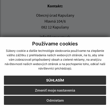
Kontakt:
Obecný úrad Kapušany
Hlavná 104/6
082 12 Kapušany
info@kapusany.sk
+421 517 941 102
Používame cookies
Súbory cookie a ďalšie technológie sledovania používame na zlepšenie
IČO: 00327239
vášho zážitku z prehliadania našich webových stránok, na to, aby sme
vám zobrazovali prispôsobený obsah a cielené reklamy, na analýzu
návštevnosti našich webových stránok a na pochopenie toho, odkiaľ naši
návštevníci prichádzajú.
SÚHLASÍM
Zmeniť moje nastavenia
Odmietam