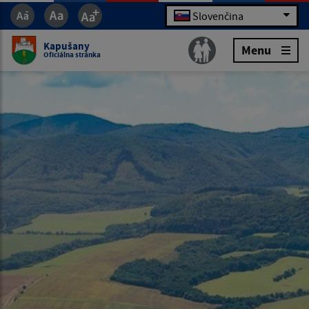
Slovenčina
Kapušany
Menu
Oficiálna stránka