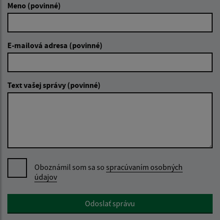
Meno (povinné)
E-mailová adresa (povinné)
Text vašej správy (povinné)
Oboznámil som sa so
spracúvaním osobných
údajov
Google reCaptcha Response
Odoslať správu