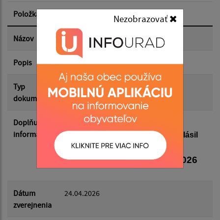
Položka
Informácia
Nezobrazovať
Dátum zverejnenia do:
Názov
Konanie Referenda 4. 7. 2026
Popis
Konanie Referenda 4. 7. 2026
Filtrovať
Reset
Typ
Voľby/Referendá
dokumentu
Doplňujúce
Prezident Slovenskej republiky
informácie
rozhodnutím č. 60/2026 Z. z. vyhlásil
referendum a určil termín jeho
na sobotu 4. júla 2026
konania
Dátum
24.04.2026
zverejnenia