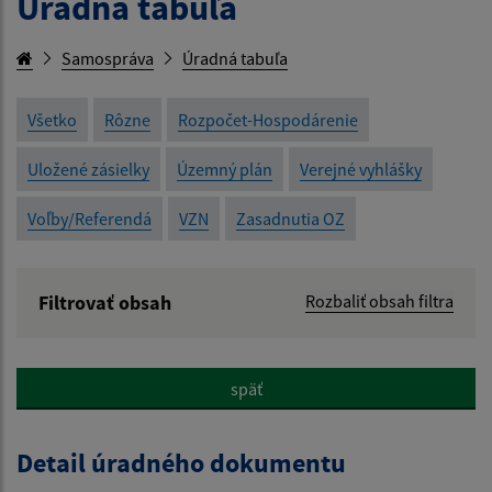
Úradná tabuľa
Samospráva
Úradná tabuľa
Všetko
Rôzne
Rozpočet-Hospodárenie
Uložené zásielky
Územný plán
Verejné vyhlášky
Voľby/Referendá
VZN
Zasadnutia OZ
Filtrovať obsah
Rozbaliť obsah filtra
Názov:
späť
Popis:
Detail úradného dokumentu
Dátum zverejnenia od: