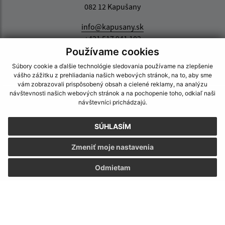
082 12 Kapušany
info@kapusany.sk
+421 517 941 102
Používame cookies
IČO: 00327239
Súbory cookie a ďalšie technológie sledovania používame na zlepšenie
vášho zážitku z prehliadania našich webových stránok, na to, aby sme
vám zobrazovali prispôsobený obsah a cielené reklamy, na analýzu
návštevnosti našich webových stránok a na pochopenie toho, odkiaľ naši
návštevníci prichádzajú.
SÚHLASÍM
Zmeniť moje nastavenia
Odmietam