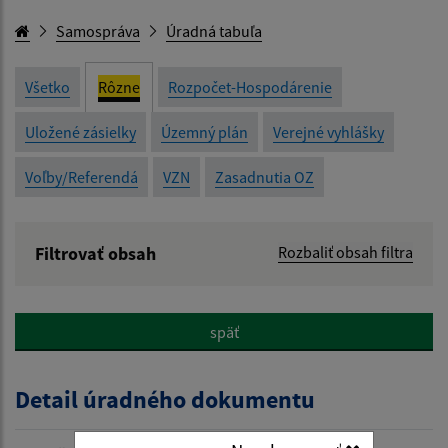
Samospráva
Úradná tabuľa
Všetko
Rôzne
Rozpočet-Hospodárenie
Uložené zásielky
Územný plán
Verejné vyhlášky
Voľby/Referendá
VZN
Zasadnutia OZ
Filtrovať obsah
Rozbaliť obsah filtra
Názov:
späť
Popis:
Detail úradného dokumentu
Dátum zverejnenia od: