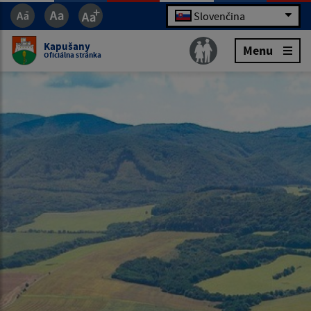
Slovenčina
Kapušany
Menu
Oficiálna stránka