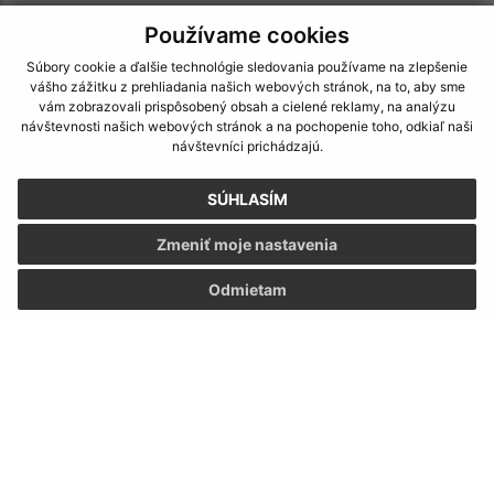
IČO: 00327239
Používame cookies
Súbory cookie a ďalšie technológie sledovania používame na zlepšenie
vášho zážitku z prehliadania našich webových stránok, na to, aby sme
vám zobrazovali prispôsobený obsah a cielené reklamy, na analýzu
návštevnosti našich webových stránok a na pochopenie toho, odkiaľ naši
návštevníci prichádzajú.
SÚHLASÍM
Zmeniť moje nastavenia
Odmietam
Informácie o stránke:
Vyhlásenie o prístupnosti