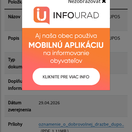
Nezobrazovať
Položka
Informácia
Dátum zverejnenia do:
Názov
Oznámenie o dobrovoľnej dražbe DUPOS
dražobná, spol. s r.o.
Popis
Filtrovať
Oznámenie o dobrovoľnej dražbe DUPOS
Reset
dražobná, spol. s r.o.
Typ
Rôzne
dokumentu
Doplňujúce
informácie
Dátum
29.04.2026
zverejnenia
Prílohy
oznamenie_o_dobrovolnej_drazbe_dupo..
.
(PDF, 1.11MB )