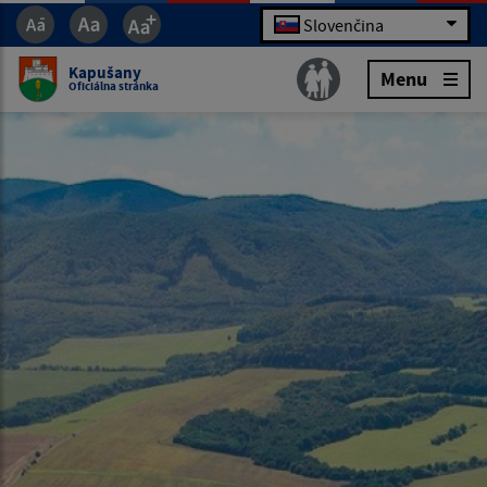
Slovenčina
Kapušany
Menu
Oficiálna stránka