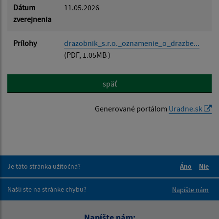
Dátum
11.05.2026
zverejnenia
Prílohy
drazobnik_s.r.o._oznamenie_o_drazbe...
(PDF, 1.05MB )
späť
Generované portálom
Uradne.sk
Je táto stránka užitočná?
Áno
Nie
Boli tieto 
Boli 
Našli ste na stránke chybu?
Napíšte nám
Napíšte nám: