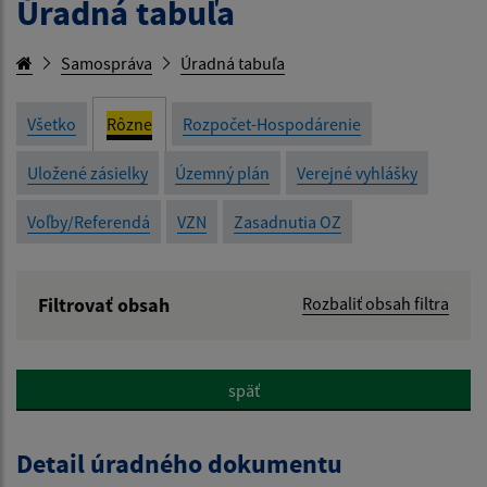
Úradná tabuľa
Samospráva
Úradná tabuľa
Všetko
Rôzne
Rozpočet-Hospodárenie
Uložené zásielky
Územný plán
Verejné vyhlášky
Voľby/Referendá
VZN
Zasadnutia OZ
Filtrovať obsah
Rozbaliť obsah filtra
Názov:
späť
Popis:
Detail úradného dokumentu
Dátum zverejnenia od: