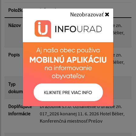
Položka
Informácia
Nezobrazovať
Dátum zverejnenia do:
Názov
Dražobník s.r.o. Oznámenie o dražbe zn.
017_2026 konanej 11. 6. 2026 Hotel Bélier,
Konferenčná miestnosť Prešov
Filtrovať
Reset
Popis
Dražobník s.r.o. Oznámenie o dražbe zn.
017_2026 konanej 11. 6. 2026 Hotel Bélier,
Konferenčná miestnosť Prešov
Typ
Rôzne
dokumentu
Doplňujúce
Dražobník s.r.o. Oznámenie o dražbe zn.
informácie
017_2026 konanej 11. 6. 2026 Hotel Bélier,
Konferenčná miestnosť Prešov