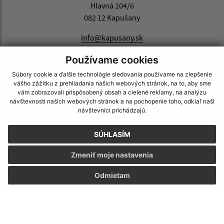
Hlavná 104/6
082 12 Kapušany
info@kapusany.sk
+421 517 941 102
Používame cookies
IČO: 00327239
Súbory cookie a ďalšie technológie sledovania používame na zlepšenie
vášho zážitku z prehliadania našich webových stránok, na to, aby sme
vám zobrazovali prispôsobený obsah a cielené reklamy, na analýzu
návštevnosti našich webových stránok a na pochopenie toho, odkiaľ naši
návštevníci prichádzajú.
SÚHLASÍM
Zmeniť moje nastavenia
Odmietam