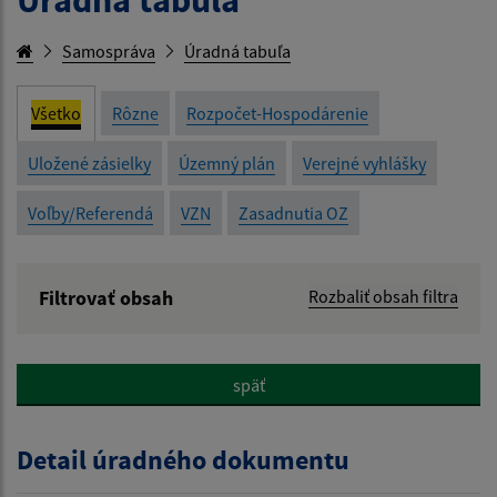
Samospráva
Úradná tabuľa
Všetko
Rôzne
Rozpočet-Hospodárenie
Uložené zásielky
Územný plán
Verejné vyhlášky
Voľby/Referendá
VZN
Zasadnutia OZ
Filtrovať obsah
Rozbaliť obsah filtra
Názov:
späť
Popis:
Detail úradného dokumentu
Dátum zverejnenia od: