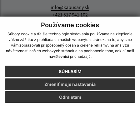
info@kapusany.sk
+421 517 941 102
Používame cookies
IČO: 00327239
Súbory cookie a ďalšie technológie sledovania používame na zlepšenie
vášho zážitku z prehliadania našich webových stránok, na to, aby sme
vám zobrazovali prispôsobený obsah a cielené reklamy, na analýzu
návštevnosti našich webových stránok a na pochopenie toho, odkiaľ naši
návštevníci prichádzajú.
SÚHLASÍM
Zmeniť moje nastavenia
Odmietam