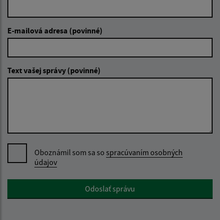
E-mailová adresa (povinné)
Text vašej správy (povinné)
Oboznámil som sa so
spracúvaním osobných
údajov
Google reCaptcha Response
Odoslať správu