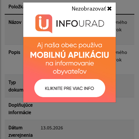
Položka
Informácia
Nezobrazovať
Dátum zverejnenia do:
Názov
Návrh plánu kontrolnej činnosti hlavného
kontrolóra obce Kapušany na II. polrok
2026
Filtrovať
Reset
Popis
Návrh plánu kontrolnej činnosti hlavného
kontrolóra obce Kapušany na II. polrok
2026
Typ
Rôzne
dokumentu
Doplňujúce
informácie
Dátum
13.05.2026
zverejnenia