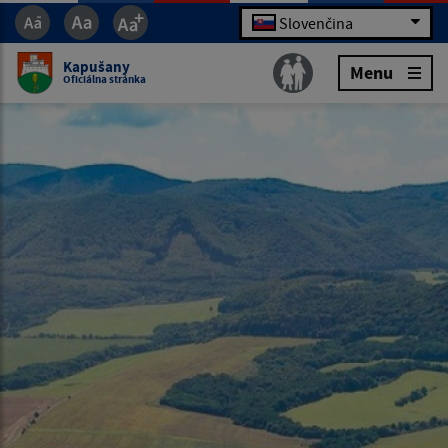
Slovenčina
Kapušany
Menu
Oficiálna stránka