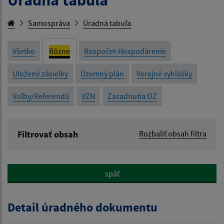
Samospráva
Úradná tabuľa
Všetko
Rôzne
Rozpočet-Hospodárenie
Uložené zásielky
Územný plán
Verejné vyhlášky
Voľby/Referendá
VZN
Zasadnutia OZ
Filtrovať obsah
Rozbaliť obsah filtra
Názov:
späť
Popis:
Detail úradného dokumentu
Dátum zverejnenia od: