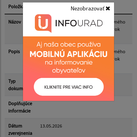
Položka
Informácia
Nezobrazovať
Dátum zverejnenia do:
Názov
Návrh plánu kontrolnej činnosti hlavného
kontrolóra obce Kapušany na II. polrok
2026
Filtrovať
Reset
Popis
Návrh plánu kontrolnej činnosti hlavného
kontrolóra obce Kapušany na II. polrok
2026
Typ
Rôzne
dokumentu
Doplňujúce
informácie
Dátum
13.05.2026
zverejnenia