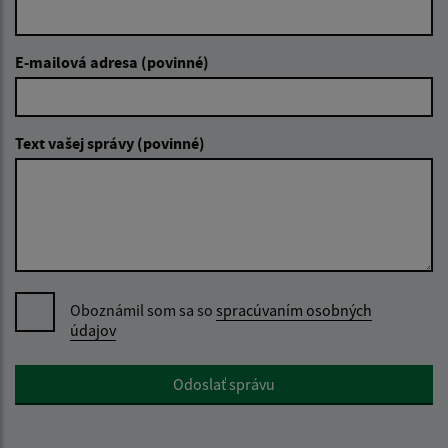
E-mailová adresa (povinné)
Text vašej správy (povinné)
Oboznámil som sa so
spracúvaním osobných
údajov
Google reCaptcha Response
Odoslať správu