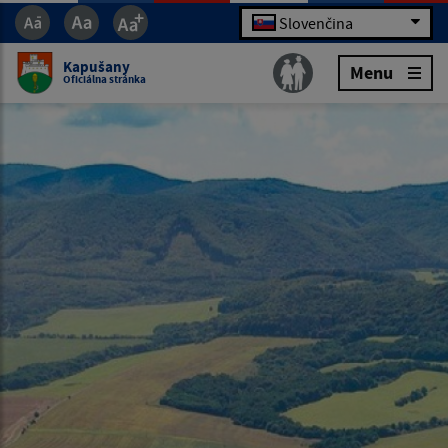
Slovenčina
Kapušany
Menu
Oficiálna stránka