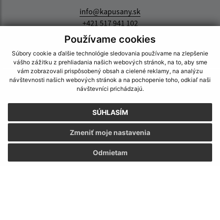
info@kapusany.sk
+421 517 941 102
Používame cookies
IČO: 00327239
Súbory cookie a ďalšie technológie sledovania používame na zlepšenie
vášho zážitku z prehliadania našich webových stránok, na to, aby sme
vám zobrazovali prispôsobený obsah a cielené reklamy, na analýzu
návštevnosti našich webových stránok a na pochopenie toho, odkiaľ naši
návštevníci prichádzajú.
SÚHLASÍM
Zmeniť moje nastavenia
Odmietam