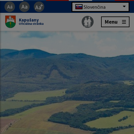
Slovenčina
Kapušany
Menu
Oficiálna stránka