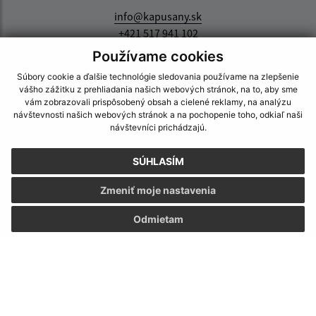
info@kapusany.sk
+421 517 941 102
Používame cookies
IČO: 00327239
Súbory cookie a ďalšie technológie sledovania používame na zlepšenie
vášho zážitku z prehliadania našich webových stránok, na to, aby sme
vám zobrazovali prispôsobený obsah a cielené reklamy, na analýzu
návštevnosti našich webových stránok a na pochopenie toho, odkiaľ naši
návštevníci prichádzajú.
SÚHLASÍM
Zmeniť moje nastavenia
Odmietam