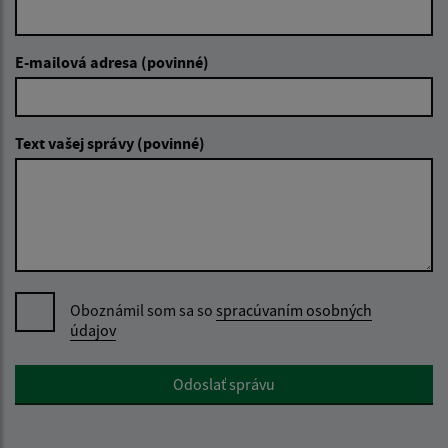
E-mailová adresa (povinné)
Text vašej správy (povinné)
Oboznámil som sa so
spracúvaním osobných
údajov
Google reCaptcha Response
Odoslať správu