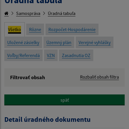
Samospráva
Úradná tabuľa
Všetko
Rôzne
Rozpočet-Hospodárenie
Uložené zásielky
Územný plán
Verejné vyhlášky
Voľby/Referendá
VZN
Zasadnutia OZ
Filtrovať obsah
Rozbaliť obsah filtra
Názov:
späť
Popis:
Detail úradného dokumentu
Dátum zverejnenia od: