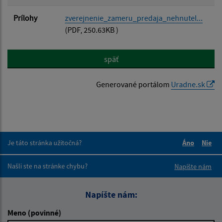
Prílohy
zverejnenie_zameru_predaja_nehnutel...
(PDF, 250.63KB )
späť
Generované portálom
Uradne.sk
Je táto stránka užitočná?
Áno
Nie
Boli tieto 
Boli 
Našli ste na stránke chybu?
Napíšte nám
Napíšte nám:
Meno (povinné)