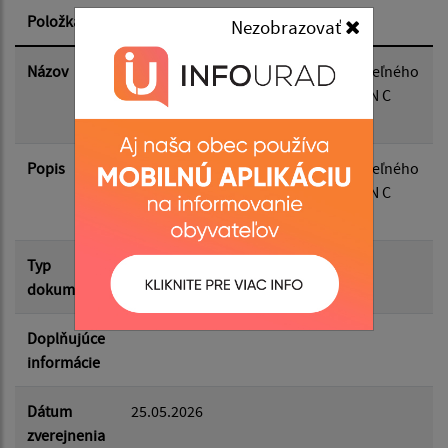
Položka
Informácia
Nezobrazovať
Dátum zverejnenia do:
Názov
Zverejnenie zámeru predaja nehnuteľného
majetku obce Kapušany pozemok KN C
par.č. 1056 k.ú. Kapušany
Filtrovať
Reset
Popis
Zverejnenie zámeru predaja nehnuteľného
majetku obce Kapušany pozemok KN C
par.č. 1056 k.ú. Kapušany
Typ
Rôzne
dokumentu
Doplňujúce
informácie
Dátum
25.05.2026
zverejnenia