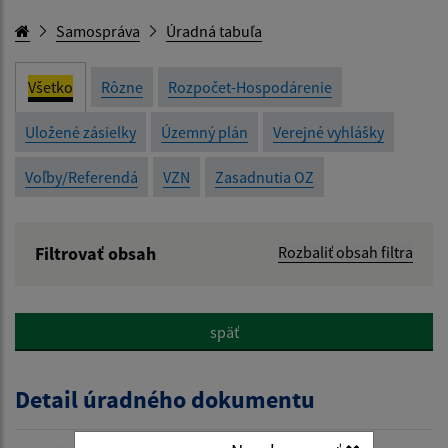
Samospráva
Úradná tabuľa
Všetko
Rôzne
Rozpočet-Hospodárenie
Uložené zásielky
Územný plán
Verejné vyhlášky
Voľby/Referendá
VZN
Zasadnutia OZ
Filtrovať obsah
Rozbaliť obsah filtra
Názov:
späť
Popis:
Detail úradného dokumentu
Dátum zverejnenia od: