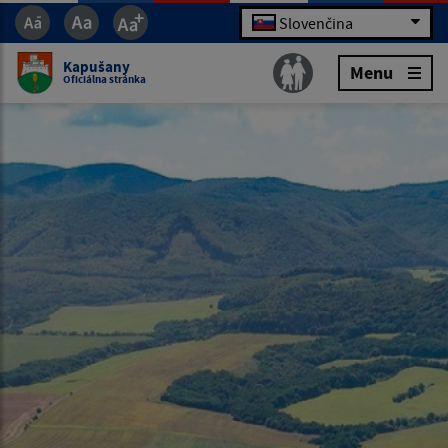
Slovenčina
Kapušany
Menu
Oficiálna stránka