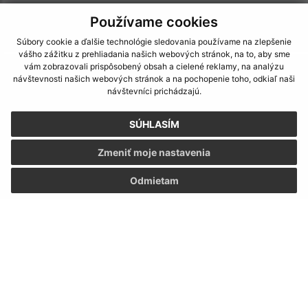
IČO: 00327239
Používame cookies
Súbory cookie a ďalšie technológie sledovania používame na zlepšenie
vášho zážitku z prehliadania našich webových stránok, na to, aby sme
vám zobrazovali prispôsobený obsah a cielené reklamy, na analýzu
návštevnosti našich webových stránok a na pochopenie toho, odkiaľ naši
návštevníci prichádzajú.
SÚHLASÍM
Zmeniť moje nastavenia
Odmietam
Informácie o stránke:
Vyhlásenie o prístupnosti