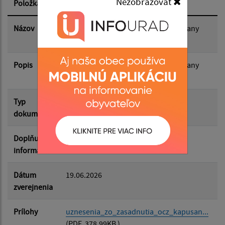
Nezobrazovať
Položka
Informácia
Dátum zverejnenia do:
Názov
Uznesenia zo zasadnutia OcZ Kapušany
konaného dňa 18. 6. 2026
Popis
Filtrovať
Uznesenia zo zasadnutia OcZ Kapušany
Reset
konaného dňa 18. 6. 2026
Typ
Rôzne
dokumentu
Doplňujúce
informácie
Dátum
19.06.2026
zverejnenia
Prílohy
uznesenia_zo_zasadnutia_ocz_kapusan...
(PDF, 378.99KB )