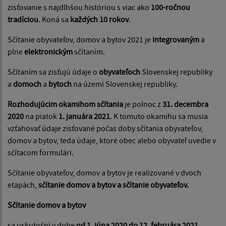
zisťovanie s najdlhšou históriou s viac ako
100-ročnou
tradíciou
. Koná sa
každých 10 rokov
.
Sčítanie obyvateľov, domov a bytov 2021 je
integrovaným
a
plne
elektronickým
sčítaním.
Sčítaním sa zisťujú údaje o
obyvateľoch
Slovenskej republiky
a
domoch
a
bytoch
na území Slovenskej republiky.
Rozhodujúcim okamihom sčítania
je polnoc z
31. decembra
2020
na piatok
1. januára 2021
. K tomuto okamihu sa musia
vzťahovať údaje zisťované počas doby sčítania obyvateľov,
domov a bytov, teda údaje, ktoré obec alebo obyvateľ uvedie v
sčítacom formulári.
Sčítanie obyvateľov, domov a bytov je realizované v dvoch
etapách,
sčítanie domov a bytov a
sčítanie obyvateľov.
Sčítanie domov a bytov
sa uskutoční v dobe
od 1. júna 2020 do 12. februára 2021.