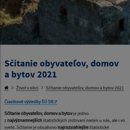
Sčítanie obyvateľov, domov
a bytov 2021
Život v obci
Sčítanie obyvateľov, domov a bytov 2021
Čiastkové výsledky ŠÚ SR
Sčítanie obyvateľov, domov a bytov
je jedno
z
najvýznamnejších
štatistických zisťovaní nielen u nás, ale i vo
svete. Sčítanie je obsahovo
najrozsiahlejšie
štatistické