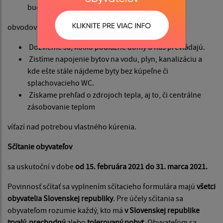
budovy z pohľadu
obvodového plášťa, strechy a okien.
Dozvieme sa, koľko podlažné domy u nás prevládajú.
Zistíme napojenie bytov na vodu, plyn, kanalizáciu a
kde ešte stále nájdeme byty bez kúpeľne či
splachovacieho WC.
Získame prehľad o zdrojoch tepla, aj to, či centrálne
zásobovanie teplom
víťazí nad potrebou vlastného kúrenia.
Sčítanie obyvateľov
sa uskutoční v dobe
od 15. februára 2021
do 31. marca 2021.
Povinnosť sčítať sa vyplnením sčítacieho formulára majú
všetci
obyvatelia Slovenskej republiky
. Pre účely sčítania sa
obyvateľom rozumie každý, kto má
v Slovenskej republike
trvalý, prechodný
alebo
tolerovaný pobyt
. Obyvateľom sa