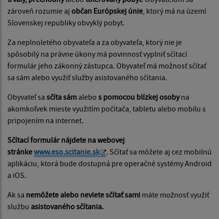
zároveň rozumie aj
občan Európskej únie
, ktorý má na území
Slovenskej republiky obvyklý pobyt.
Za neplnoletého obyvateľa a za obyvateľa, ktorý nie je
spôsobilý na právne úkony má povinnosť vyplniť sčítací
formulár jeho zákonný zástupca. Obyvateľ má možnosť sčítať
sa sám alebo využiť služby asistovaného sčítania.
Obyvateľ sa
sčíta sám
alebo
s pomocou blízkej osoby
na
akomkoľvek mieste využitím počítača, tabletu alebo mobilu s
pripojením na internet.
Sčítací formulár nájdete na webovej
stránke
www.eso.scitanie.sk
. Sčítať sa môžete aj cez mobilnú
aplikáciu, ktorá bude dostupná pre operačné systémy Android
a iOS.
Ak sa
nemôžete alebo neviete sčítať sami
máte možnosť využiť
službu
asistovaného sčítania.