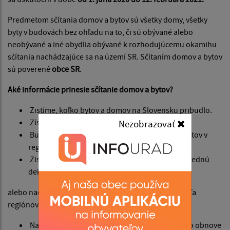
Predmetom sčítania domov a bytov sú všetky domy, všetky
byty v budovách bez ohľadu na to, či sú obývané alebo
neobývané a iné obydlia obývané k rozhodujúcemu okamihu
sčítania nachádzajúce sa na území SR. Sčítaním domov a bytov
sú poverené
obce SR
.
Aké informácie prinesie sčítanie domov a bytov?
Zistíme, koľko bytov a domov na Slovensku pribudlo.
Získame prehľad o formách vlastníctva bytov.
Nezobrazovať
Budeme vedieť počty a podiely neobývaných bytov v
regiónoch.
Zistíme, ako Slováci bývajú, či preferujú za poslednú
dekádu menšie byty,
alebo naďalej väčšie a ako sa táto preferencia líši podľa
regiónov.
Nadobudneme nové podrobnejšie informácie o obnove