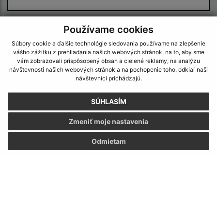
Používame cookies
Oboznámil som sa so
spracúvaním osobných
údajov
Súbory cookie a ďalšie technológie sledovania používame na zlepšenie
vášho zážitku z prehliadania našich webových stránok, na to, aby sme
Google reCaptcha Response
vám zobrazovali prispôsobený obsah a cielené reklamy, na analýzu
Odoslať správu
návštevnosti našich webových stránok a na pochopenie toho, odkiaľ naši
návštevníci prichádzajú.
SÚHLASÍM
Úradné hodiny:
Zmeniť moje nastavenia
Deň
Čas doobeda
Čas poobede
Odmietam
Pondelok:
07:30 - 12:00
13:00 - 15:30
Utorok:
07:30 - 12:00
13:00 - 15:30
Streda:
07:30 - 12:00
13:00 - 16:30
Štvrtok:
nestránkový deň
Piatok:
07:30 - 12:00
13:00 - 14:30
Obedňajšia prestávka:
12:00 - 13:00