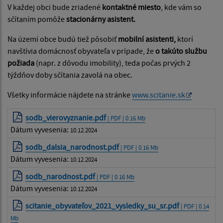
V každej obci bude zriadené
kontaktné miesto
, kde vám so
sčítaním pomôže
stacionárny asistent.
Na území obce budú tiež pôsobiť
mobilní asistenti,
ktorí
navštívia domácnosť obyvateľa v prípade, že
o takúto službu
požiada
(napr. z dôvodu imobility), teda počas prvých 2
týždňov doby sčítania zavolá na obec.
Všetky informácie nájdete na stránke
www.scitanie.sk
sodb_vierovyznanie.pdf
| PDF | 0.16 Mb
Dátum vyvesenia:
10.12.2024
sodb_dalsia_narodnost.pdf
| PDF | 0.16 Mb
Dátum vyvesenia:
10.12.2024
sodb_narodnost.pdf
| PDF | 0.16 Mb
Dátum vyvesenia:
10.12.2024
scitanie_obyvateľov_2021_vysledky_su_sr.pdf
| PDF | 0.14
Mb