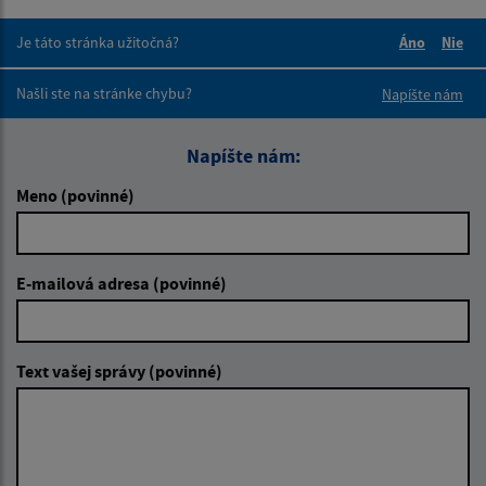
Je táto stránka užitočná?
Áno
Nie
Boli tieto 
Boli 
Našli ste na stránke chybu?
Napíšte nám
Napíšte nám:
Meno (povinné)
E-mailová adresa (povinné)
Text vašej správy (povinné)