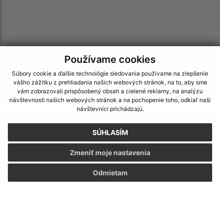
Používame cookies
Súbory cookie a ďalšie technológie sledovania používame na zlepšenie
vášho zážitku z prehliadania našich webových stránok, na to, aby sme
vám zobrazovali prispôsobený obsah a cielené reklamy, na analýzu
návštevnosti našich webových stránok a na pochopenie toho, odkiaľ naši
návštevníci prichádzajú.
Informácie o stránke:
SÚHLASÍM
Vyhlásenie o prístupnosti
Autorské práva
Zmeniť moje nastavenia
Ochrana osobných údajov
Odmietam
Navigácia:
Vytlačiť aktuálnu stránku
Mapa stránok