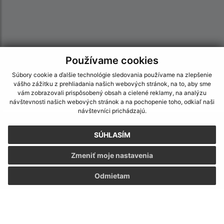
Používame cookies
Súbory cookie a ďalšie technológie sledovania používame na zlepšenie
vášho zážitku z prehliadania našich webových stránok, na to, aby sme
vám zobrazovali prispôsobený obsah a cielené reklamy, na analýzu
návštevnosti našich webových stránok a na pochopenie toho, odkiaľ naši
návštevníci prichádzajú.
Informácie o stránke:
SÚHLASÍM
Vyhlásenie o prístupnosti
Autorské práva
Zmeniť moje nastavenia
Ochrana osobných údajov
Odmietam
Navigácia:
Vytlačiť aktuálnu stránku
Mapa stránok