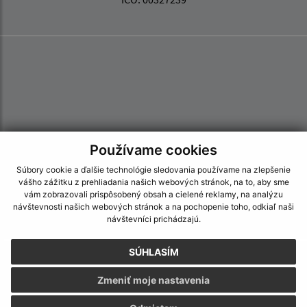
Používame cookies
Súbory cookie a ďalšie technológie sledovania používame na zlepšenie
vášho zážitku z prehliadania našich webových stránok, na to, aby sme
vám zobrazovali prispôsobený obsah a cielené reklamy, na analýzu
návštevnosti našich webových stránok a na pochopenie toho, odkiaľ naši
návštevníci prichádzajú.
SÚHLASÍM
Informácie o stránke:
Zmeniť moje nastavenia
Vyhlásenie o prístupnosti
Autorské práva