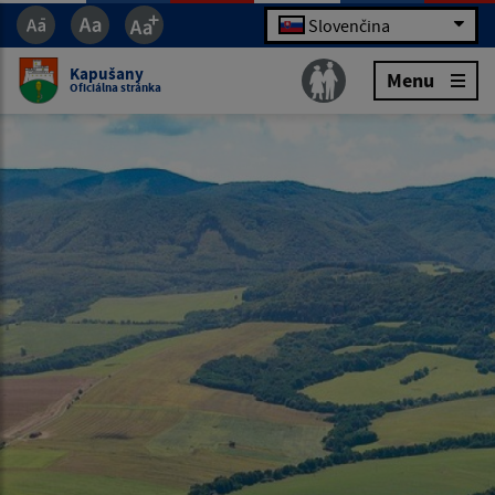
Slovenčina
Kapušany
Menu
Oficiálna stránka