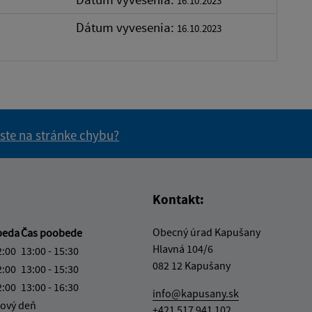
16.10.2023
Dátum vyvesenia:
16.10.2023
 ste na stránke chybu?
vás užitočné?
e pre vás užitočné?
Kontakt:
Obecný úrad Kapušany
beda
Čas poobede
Hlavná 104/6
2:00
13:00 - 15:30
082 12 Kapušany
2:00
13:00 - 15:30
2:00
13:00 - 16:30
info@kapusany.sk
ový deň
+421 517 941 102