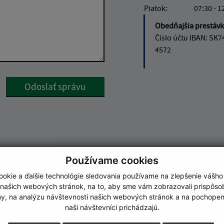
Piatok:
07:30 - 1
Obedňajšia prestáv
Číslo účtu IBAN: SK7
4572
Google reCaptcha Response
Odoslať správu
Používame cookies
okie a ďalšie technológie sledovania používame na zlepšenie vášho
 našich webových stránok, na to, aby sme vám zobrazovali prispôs
my, na analýzu návštevnosti našich webových stránok a na pochopeni
naši návštevníci prichádzajú.