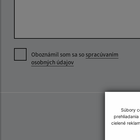
Oboznámil som sa so
spracúvaním
osobných údajov
Súbory co
prehliadania
cielené rekla