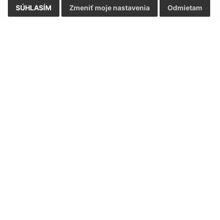
SÚHLASÍM
Zmeniť moje nastavenia
Odmietam
Rýchle odkazy:
Aktualiz
nku
Naša obec
06.08.2026 
História
RSS
Fotogaléria
Organizácie
ortál
webhosting
webex.digital, s.r.o.
domény
regis