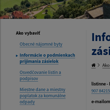
Inf
Ako vybaviť
Obecné nájomné byty
zás
Informácie o podmienkach
prijímania zásielok
Ako
Osvedčovanie listín a
podpisov
listinne -
Miestne dane a miestny
907 8421
poplatok za komunálne
e-mailo
odpady