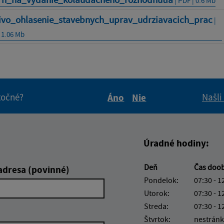
| PDF | 0.6 Mb
civo_ohlasenie_stavebnych_uprav_udrziavacich_prac
|
 1.06 Mb
itočné?
Našli
Áno
Nie
Boli tieto informácie pre 
Boli tieto informáci
Úradné hodiny:
Deň
Čas doo
adresa (povinné)
Pondelok:
07:30 - 1
Utorok:
07:30 - 1
Streda:
07:30 - 1
Štvrtok:
nestránk