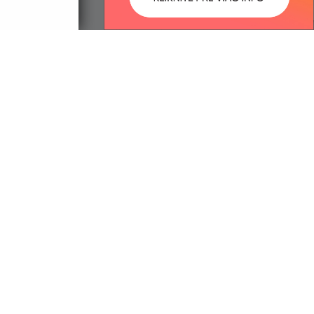
ované:
Správca obsahu:
14:12 hod.
Správca obsahu je Obec
Kapušany.
Vytvorené v súlade s
Jednotným
dizajn manuálom elektronických
služieb.
trácia domény
spoločnosť webex.digital, s.r.o.