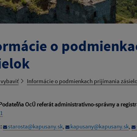
ormácie o podmienkac
ielok
 vybaviť
Informácie o podmienkach prijímania zásiel
Podateľňa OcÚ referát administratívno-správny a registra
51
m:
starosta@kapusany.sk
,
kapusany@kapusany.sk
,