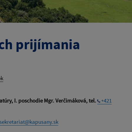
h prijímania
ok
túry, I. poschodie Mgr. Verčimáková, tel.
+421
sekretariat@kapusany.sk