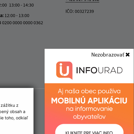
2:00
13:00 - 14:30
IČO: 00327239
ka:
12:00 - 13:00
4 0200 0000 0000 0362
Nezobrazovať
 zážitku z
obený obsah a
e toho, odkiaľ