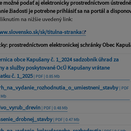
je možné podať aj elektronicky prostredníctvom ústredn
nie žiadosti je potrebne prihlásiť sa na portál a dispono
liknutím na nižšie uvedený link:
ww.slovensko.sk/sk/titulna-stranka
cky: prostredníctvom elektronickej schránky Obec Kapuša
rnica obce Kapušany č. 1_2024 sadzobník úhrad za
ny a služby poskytované OcÚ Kapušany vrátane
atku č. 1_2025
| PDF | 0.85 Mb
rh_na_vydanie_rozhodnutia_o_umiestneni_stavby
| PDF
2 Mb
civo_vyrub_drevin
| PDF | 0.48 Mb
asenie_drobnej_stavby
| PDF | 0.47 Mb
rh_na_vydanie_kolaudacneho_rozhodnutia