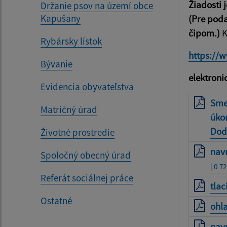
Žiadosti 
Držanie psov na území obce
Kapušany
(Pre poda
čipom.)
K
Rybársky lístok
https://w
Bývanie
elektroni
Evidencia obyvateľstva
Sme
Matričný úrad
úko
Dod
Životné prostredie
nav
Spoločný obecný úrad
| 0.7
Referát sociálnej práce
tla
Ostatné
ohl
nav