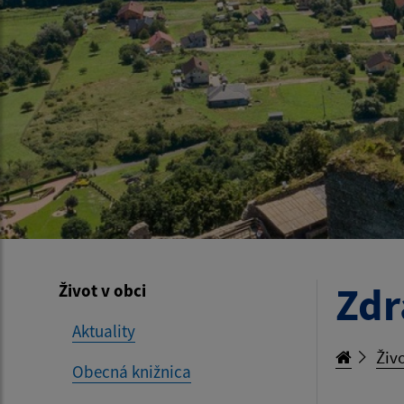
Zdr
Život v obci
Aktuality
Živo
Obecná knižnica