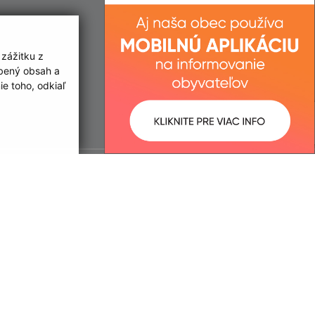
 zážitku z
obený obsah a
e toho, odkiaľ