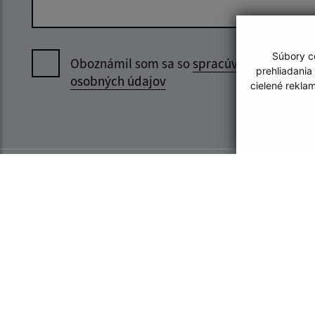
Súbory co
Oboznámil som sa so
spracúvaním
prehliadania
osobných údajov
cielené rekla