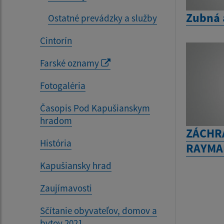
Zubná 
Ostatné prevádzky a služby
Cintorín
Farské oznamy
Fotogaléria
Časopis Pod Kapušianskym
hradom
ZÁCHR
História
RAYMAN
Kapušiansky hrad
Zaujímavosti
Sčítanie obyvateľov, domov a
bytov 2021