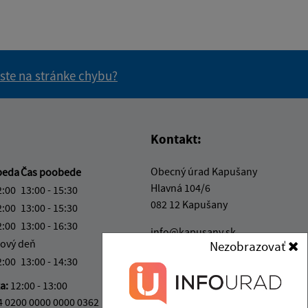
 ste na stránke chybu?
vás užitočné?
e pre vás užitočné?
Kontakt:
Obecný úrad Kapušany
beda
Čas poobede
Hlavná 104/6
2:00
13:00 - 15:30
082 12 Kapušany
2:00
13:00 - 15:30
2:00
13:00 - 16:30
info@kapusany.sk
ový deň
Nezobrazovať
+421 517 941 102
2:00
13:00 - 14:30
IČO: 00327239
ka:
12:00 - 13:00
4 0200 0000 0000 0362