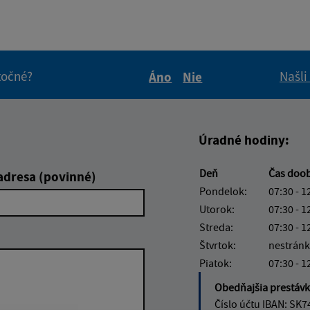
itočné?
Našli
Áno
Nie
Boli tieto informácie pre 
Boli tieto informáci
Úradné hodiny:
Deň
Čas doo
adresa (povinné)
Pondelok:
07:30 - 1
Utorok:
07:30 - 1
Streda:
07:30 - 1
Štvrtok:
nestránk
Piatok:
07:30 - 1
Obedňajšia prestáv
Číslo účtu IBAN: SK7