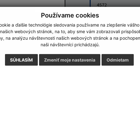
4572
Používame cookies
Google reCaptcha Response
okie a ďalšie technológie sledovania používame na zlepšenie vášho
Odoslať správu
 našich webových stránok, na to, aby sme vám zobrazovali prispôs
my, na analýzu návštevnosti našich webových stránok a na pochopeni
naši návštevníci prichádzajú.
SÚHLASÍM
Zmeniť moje nastavenia
Odmietam