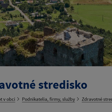
avotné stredisko
t v obci
Podnikatelia, firmy, služby
Zdravotné stre