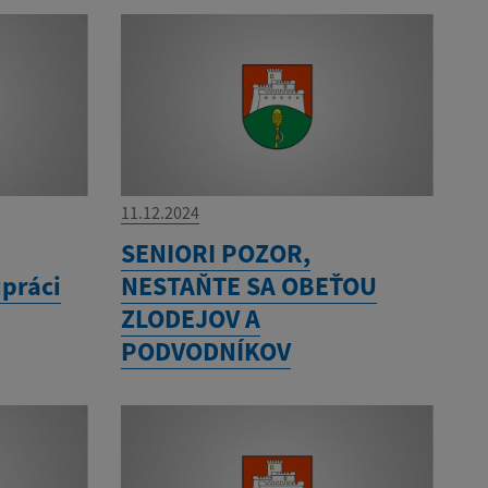
11.12.2024
SENIORI POZOR,
upráci
NESTAŇTE SA OBEŤOU
ZLODEJOV A
PODVODNÍKOV