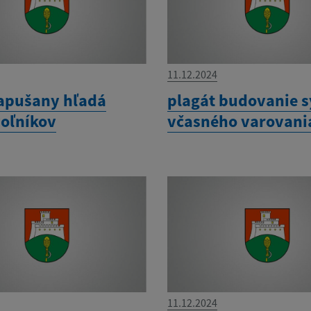
11.12.2024
apušany hľadá
plagát budovanie 
oľníkov
včasného varovani
11.12.2024