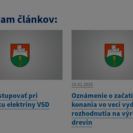
am článkov:
15.01.2025
stupovať pri
Oznámenie o začat
u elektriny VSD
konania vo veci vy
rozhodnutia na vý
drevin