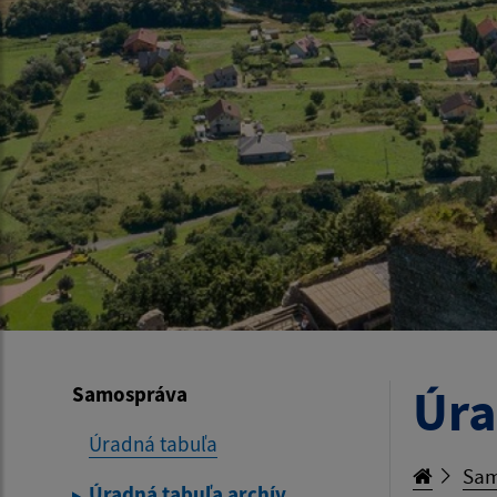
Úra
Samospráva
Úradná tabuľa
Sam
Úradná tabuľa archív