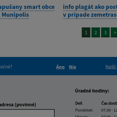
apušany smart obce
info plagát ako po
 Munipolis
v prípade zemetras
1
2
3
>
itočné?
Našli
Áno
Nie
Boli tieto informácie pre 
Boli tieto informáci
Úradné hodiny:
Deň
Čas doo
adresa (povinné)
Pondelok:
07:30 - 1
Utorok:
07:30 - 1