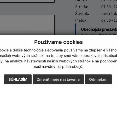
Streda:
07:30 - 1
Štvrtok:
nestránk
Piatok:
07:30 - 1
Obedňajšia prestáv
Číslo účtu IBAN: SK7
Používame cookies
4572
okie a ďalšie technológie sledovania používame na zlepšenie vášho
 našich webových stránok, na to, aby sme vám zobrazovali prispôs
Google reCaptcha Response
Odoslať správu
my, na analýzu návštevnosti našich webových stránok a na pochopeni
naši návštevníci prichádzajú.
SÚHLASÍM
Zmeniť moje nastavenia
Odmietam