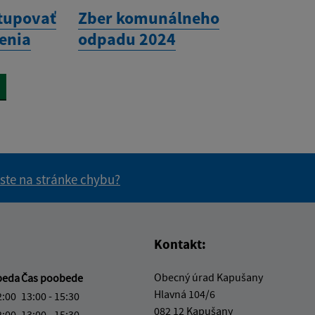
stupovať
Zber komunálneho
enia
odpadu 2024
 ste na stránke chybu?
vás užitočné?
e pre vás užitočné?
Kontakt:
Obecný úrad Kapušany
beda
Čas poobede
Hlavná 104/6
2:00
13:00 - 15:30
082 12 Kapušany
2:00
13:00 - 15:30