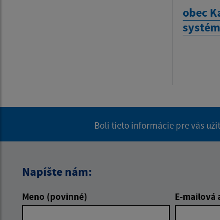
obec K
systém
Boli tieto informácie pre vás už
Napíšte nám:
Meno (povinné)
E-mailová 