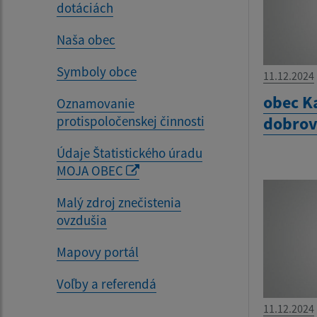
dotáciách
Naša obec
Symboly obce
11.12.2024
obec K
Oznamovanie
dobrov
protispoločenskej činnosti
Údaje Štatistického úradu
MOJA OBEC
Malý zdroj znečistenia
ovzdušia
Mapovy portál
Voľby a referendá
11.12.2024