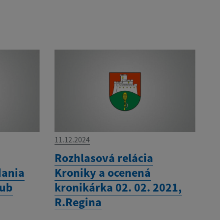
11.12.2024
í
Rozhlasová relácia
dania
Kroniky a ocenená
rub
kronikárka 02. 02. 2021,
R.Regina