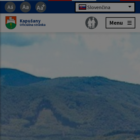
Slovenčina
Kapušany
Menu
Oficiálna stránka