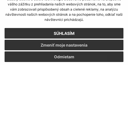
Meno (povinné)
vášho zážitku z prehliadania našich webových stránok, na to, aby sme
vám zobrazovali prispôsobený obsah a cielené reklamy, na analýzu
návštevnosti našich webových stránok a na pochopenie toho, odkiaľ naši
návštevníci prichádzajú.
E-mailová adresa (povinné)
SÚHLASÍM
Zmeniť moje nastavenia
Text vašej správy (povinné)
Odmietam
Oboznámil som sa so
spracúvaním osobných
údajov
Google reCaptcha Response
Odoslať správu