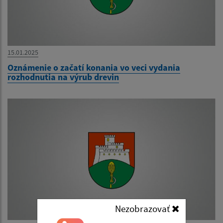
15.01.2025
Oznámenie o začatí konania vo veci vydania
rozhodnutia na výrub drevin
Nezobrazovať