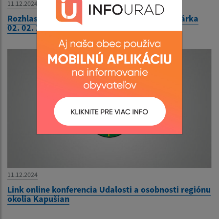
11.12.2024
Rozhlasová relácia Kroniky a ocenená kronikárka
02. 02. 2021, R.Regina
11.12.2024
Link online konferencia Udalosti a osobnosti regiónu
okolia Kapušian