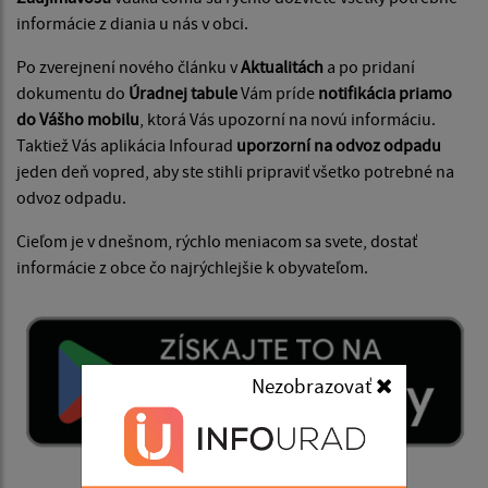
informácie z diania u nás v obci.
Po zverejnení nového článku v
Aktualitách
a po pridaní
dokumentu do
Úradnej tabule
Vám príde
notifikácia priamo
do Vášho mobilu
, ktorá Vás upozorní na novú informáciu.
Taktiež Vás aplikácia Infourad
uporzorní na odvoz odpadu
jeden deň vopred, aby ste stihli pripraviť všetko potrebné na
odvoz odpadu.
Cieľom je v dnešnom, rýchlo meniacom sa svete, dostať
informácie z obce čo najrýchlejšie k obyvateľom.
Nezobrazovať