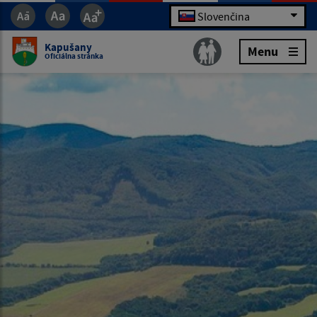
Slovenčina
Kapušany
Menu
Oficiálna stránka