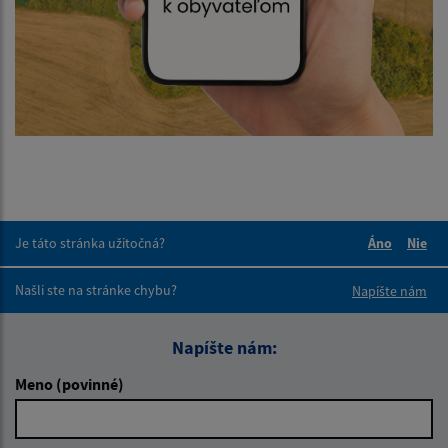
Je táto stránka užitočná?
Áno
Nie
Boli tieto 
Boli 
Našli ste na stránke chybu?
Napíšte nám
Napíšte nám:
Meno (povinné)