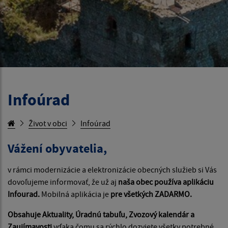
Infoúrad
Život v obci
Infoúrad
Vážení obyvatelia,
v rámci modernizácie a elektronizácie obecných služieb si Vás
dovoľujeme informovať, že už aj
naša obec používa aplikáciu
Infourad.
Mobilná aplikácia je
pre všetkých ZADARMO.
Obsahuje Aktuality, Úradnú tabuľu, Zvozový kalendár a
Zaujímavosti
vďaka čomu sa rýchlo dozviete všetky potrebné