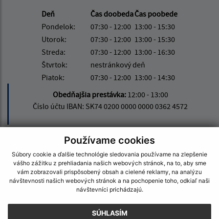
Deň
Čas doobeda
Čas poobede
Pondelok:
07:30 - 12:00
13:00 - 15:30
Utorok:
07:30 - 12:00
13:00 - 15:30
Streda:
07:30 - 12:00
13:00 - 16:30
Štvrtok:
nestránkový deň
Piatok:
07:30 - 12:00
13:00 - 14:30
Obedňajšia prestávka:
12:00 - 13:00
Číslo účtu IBAN: SK74 0200 0000 0000 0362 4572
Používame cookies
Kontakt:
Súbory cookie a ďalšie technológie sledovania používame na zlepšenie
vášho zážitku z prehliadania našich webových stránok, na to, aby sme
Obecný úrad Kapušany
vám zobrazovali prispôsobený obsah a cielené reklamy, na analýzu
Hlavná 104/6
návštevnosti našich webových stránok a na pochopenie toho, odkiaľ naši
082 12 Kapušany
návštevníci prichádzajú.
info@kapusany.sk
SÚHLASÍM