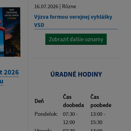
16.07.2026 | Rôzne
Výzva formou verejnej vyhlášky
VSD
Zobraziť ďalšie oznamy
t 2026
ÚRADNÉ HODINY
mu
Čas
Čas
Deň
doobeda
poobede
Pondelok:
07:30 -
13:00 -
12:00
15:30
Utorok:
07:30 -
13:00 -