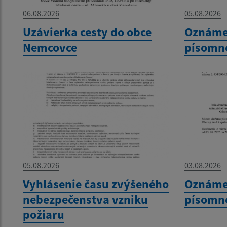
06.08.2026
05.08.2026
Uzávierka cesty do obce
Oznámen
Nemcovce
písomno
05.08.2026
03.08.2026
Vyhlásenie času zvýšeného
Oznámen
nebezpečenstva vzniku
písomno
požiaru