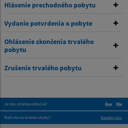
Hlásenie prechodného pobytu
Vydanie potvrdenia o pobyte
Ohlásenie skončenia trvalého
pobytu
Zrušenie trvalého pobytu
Je táto stránka užitočná?
Áno
Nie
Boli tieto 
Boli 
Našli ste na stránke chybu?
Napíšte nám