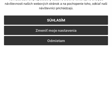
Obecný úrad Kapušany
návštevnosti našich webových stránok a na pochopenie toho, odkiaľ naši
Hlavná 104/6
návštevníci prichádzajú.
082 12 Kapušany
SÚHLASÍM
info@kapusany.sk
+421 517 941 102
Zmeniť moje nastavenia
IČO: 00327239
Odmietam