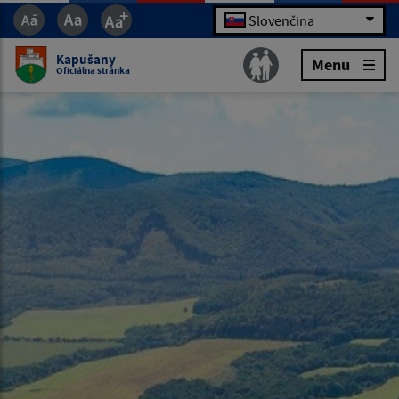
Slovenčina
Kapušany
Menu
Oficiálna stránka