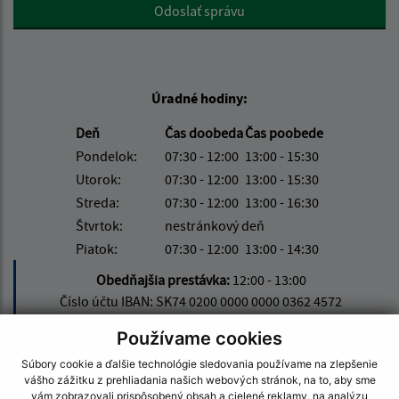
Google reCaptcha Response
Odoslať správu
Úradné hodiny:
Deň
Čas doobeda
Čas poobede
Pondelok:
07:30 - 12:00
13:00 - 15:30
Utorok:
07:30 - 12:00
13:00 - 15:30
Streda:
07:30 - 12:00
13:00 - 16:30
Štvrtok:
nestránkový deň
Piatok:
07:30 - 12:00
13:00 - 14:30
Obedňajšia prestávka:
12:00 - 13:00
Číslo účtu IBAN: SK74 0200 0000 0000 0362 4572
Používame cookies
Súbory cookie a ďalšie technológie sledovania používame na zlepšenie
Kontakt:
vášho zážitku z prehliadania našich webových stránok, na to, aby sme
vám zobrazovali prispôsobený obsah a cielené reklamy, na analýzu