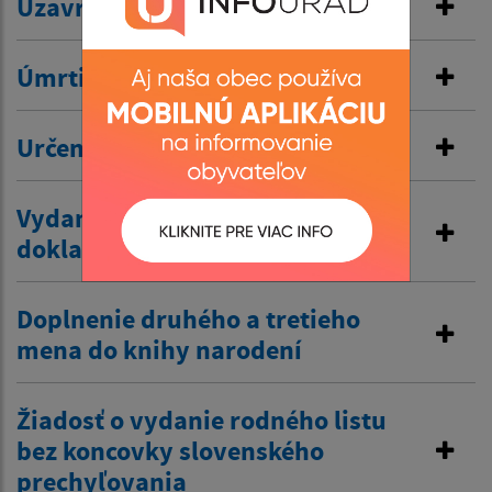
Uzavretie manželstva
Úmrtie
Určenie otcovstva
Vydanie duplikátu matričného
dokladu
Doplnenie druhého a tretieho
mena do knihy narodení
Žiadosť o vydanie rodného listu
bez koncovky slovenského
prechyľovania