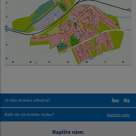
Je táto stránka užitočná?
Áno
Nie
Boli tieto 
Boli 
Našli ste na stránke chybu?
Napíšte nám
Napíšte nám: