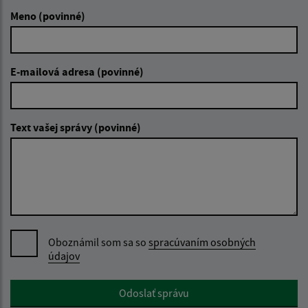
Meno (povinné)
E-mailová adresa (povinné)
Text vašej správy (povinné)
Oboznámil som sa so
spracúvaním osobných
údajov
Google reCaptcha Response
Odoslať správu