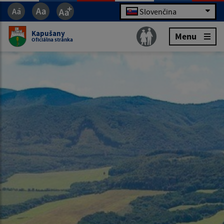
Slovenčina
Kapušany
Menu
Oficiálna stránka