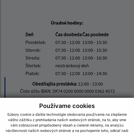
Úradné hodiny:
Deň
Čas doobeda
Čas poobede
Pondelok:
07:30 - 12:00
13:00 - 15:30
Utorok:
07:30 - 12:00
13:00 - 15:30
Streda:
07:30 - 12:00
13:00 - 16:30
Štvrtok:
nestránkový deň
Piatok:
07:30 - 12:00
13:00 - 14:30
Obedňajšia prestávka:
12:00 - 13:00
Číslo účtu IBAN: SK74 0200 0000 0000 0362 4572
Používame cookies
Súbory cookie a ďalšie technológie sledovania používame na zlepšenie
Kontakt:
vášho zážitku z prehliadania našich webových stránok, na to, aby sme
vám zobrazovali prispôsobený obsah a cielené reklamy, na analýzu
Obecný úrad Kapušany
návštevnosti našich webových stránok a na pochopenie toho, odkiaľ naši