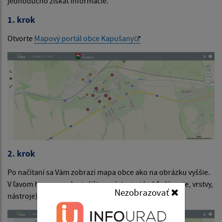
jednoducho získať informácie.
1. krok
Otvorte
Mapový portál obce Kapušany
2. krok
Po načítaní sa Vám zobrazí mapa obce ako na obrázku vyššie.
V ľavom hornom rohu je lišta s nástrojmi (vyhľadávanie, vrstvy,
Nezobrazovať
nástroje).