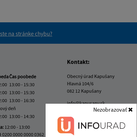
 ste na stránke chybu?
vás užitočné?
e pre vás užitočné?
Kontakt:
Obecný úrad Kapušany
beda
Čas poobede
Hlavná 104/6
2:00
13:00 - 15:30
082 12 Kapušany
2:00
13:00 - 15:30
2:00
13:00 - 16:30
info@kapusany.sk
ový deň
Nezobrazovať
+421 517 941 102
2:00
13:00 - 14:30
IČO: 00327239
ka:
12:00 - 13:00
4 0200 0000 0000 0362