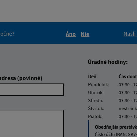
itočné?
Našli
Áno
Nie
Boli tieto informácie pre 
Boli tieto informáci
Úradné hodiny:
Deň
Čas doo
adresa (povinné)
Pondelok:
07:30 - 1
Utorok:
07:30 - 1
Streda:
07:30 - 1
Štvrtok:
nestránk
Piatok:
07:30 - 1
Obedňajšia prestáv
Číslo účtu IBAN: SK7