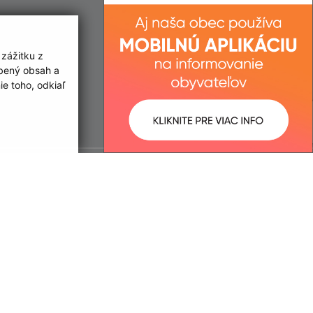
 zážitku z
obený obsah a
e toho, odkiaľ