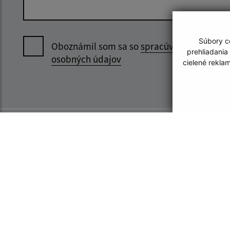
Súbory co
Oboznámil som sa so
spracúvaním
prehliadania
osobných údajov
cielené rekla