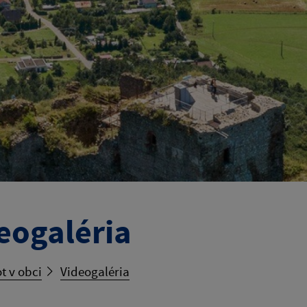
eogaléria
t v obci
Videogaléria