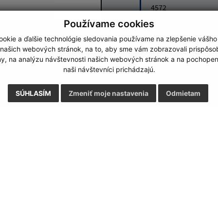
4572
Používame cookies
Google reCaptcha Response
okie a ďalšie technológie sledovania používame na zlepšenie vášho
Odoslať správu
 našich webových stránok, na to, aby sme vám zobrazovali prispôs
my, na analýzu návštevnosti našich webových stránok a na pochopeni
naši návštevníci prichádzajú.
SÚHLASÍM
Zmeniť moje nastavenia
Odmietam