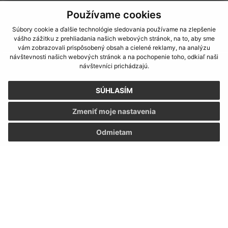
Používame cookies
Súbory cookie a ďalšie technológie sledovania používame na zlepšenie
vášho zážitku z prehliadania našich webových stránok, na to, aby sme
vám zobrazovali prispôsobený obsah a cielené reklamy, na analýzu
návštevnosti našich webových stránok a na pochopenie toho, odkiaľ naši
Informácie o stránke:
návštevníci prichádzajú.
Vyhlásenie o prístupnosti
SÚHLASÍM
Autorské práva
Ochrana osobných údajov
Zmeniť moje nastavenia
Navigácia:
Odmietam
Vytlačiť aktuálnu stránku
Mapa stránok
Cookies
Rýchle odkazy:
Naša obec
História