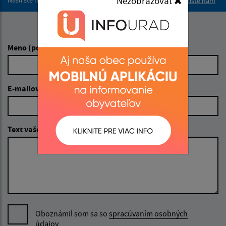
Nezobrazovať
Napíšte nám
Napíšte nám:
Meno (povinné)
E-mailová adresa (povinné)
Text vašej správy (povinné)
Oboznámil som sa so
spracúvaním osobných
údajov