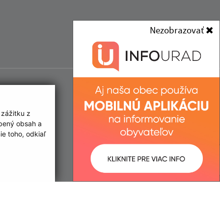
Nezobrazovať
 zážitku z
obený obsah a
e toho, odkiaľ