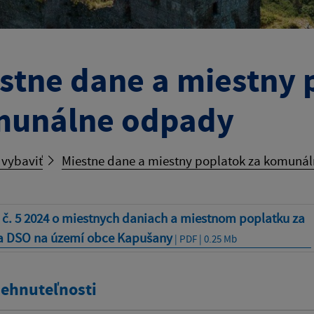
stne dane a miestny 
munálne odpady
 vybaviť
Miestne dane a miestny poplatok za komuná
č. 5 2024 o miestnych daniach a miestnom poplatku za
a DSO na území obce Kapušany
| PDF | 0.25 Mb
nehnuteľnosti