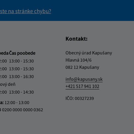
 ste na stránke chybu?
vás užitočné?
e pre vás užitočné?
Kontakt:
Obecný úrad Kapušany
beda
Čas poobede
Hlavná 104/6
2:00
13:00 - 15:30
082 12 Kapušany
2:00
13:00 - 15:30
2:00
13:00 - 16:30
info@kapusany.sk
ový deň
+421 517 941 102
2:00
13:00 - 14:30
IČO: 00327239
ka:
12:00 - 13:00
4 0200 0000 0000 0362