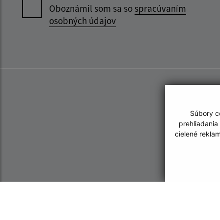
Oboznámil som sa so
spracúvaním
osobných údajov
Súbory co
prehliadania
cielené rekla