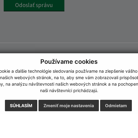
Google reCaptcha Response
Odoslať správu
Používame cookies
okie a ďalšie technológie sledovania používame na zlepšenie vášho
 našich webových stránok, na to, aby sme vám zobrazovali prispôs
my, na analýzu návštevnosti našich webových stránok a na pochopeni
naši návštevníci prichádzajú.
SÚHLASÍM
Zmeniť moje nastavenia
Odmietam