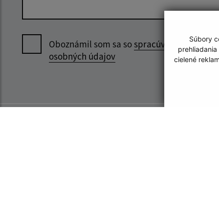
Súbory co
Oboznámil som sa so
spracúvaním
prehliadania
osobných údajov
cielené rekla