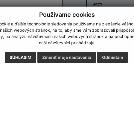
4572
Používame cookies
Google reCaptcha Response
okie a ďalšie technológie sledovania používame na zlepšenie vášho
Odoslať správu
 našich webových stránok, na to, aby sme vám zobrazovali prispôs
my, na analýzu návštevnosti našich webových stránok a na pochopeni
naši návštevníci prichádzajú.
SÚHLASÍM
Zmeniť moje nastavenia
Odmietam