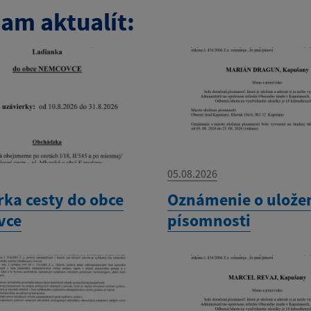
am aktualít:
05.08.2026
rka cesty do obce
Oznámenie o ulože
vce
písomnosti