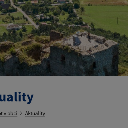
uality
t v obci
Aktuality