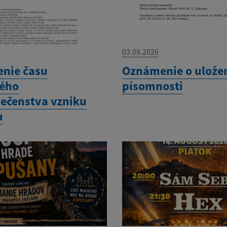
03.08.2026
enie času
Oznámenie o ulože
ého
písomnosti
ečenstva vzniku
u