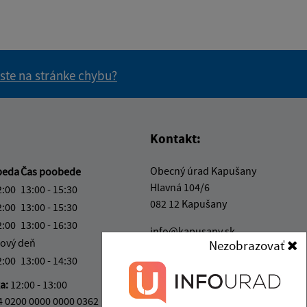
 ste na stránke chybu?
vás užitočné?
e pre vás užitočné?
Kontakt:
Obecný úrad Kapušany
beda
Čas poobede
Hlavná 104/6
2:00
13:00 - 15:30
082 12 Kapušany
2:00
13:00 - 15:30
2:00
13:00 - 16:30
info@kapusany.sk
ový deň
Nezobrazovať
+421 517 941 102
2:00
13:00 - 14:30
IČO: 00327239
ka:
12:00 - 13:00
4 0200 0000 0000 0362