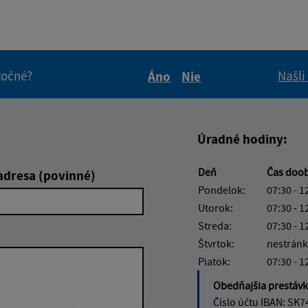
itočné?
Našli
Áno
Nie
Boli tieto informácie pre 
Boli tieto informáci
Úradné hodiny:
Deň
Čas doo
adresa (povinné)
Pondelok:
07:30 - 1
Utorok:
07:30 - 1
Streda:
07:30 - 1
Štvrtok:
nestránk
Piatok:
07:30 - 1
Obedňajšia prestáv
Číslo účtu IBAN: SK7