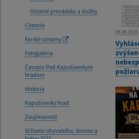
Ostatné prevádzky a služby
Cintorín
05.08.2026
Farské oznamy
Vyhlás
zvýšen
Fotogaléria
nebezp
Časopis Pod Kapušianskym
požiar
hradom
História
Kapušiansky hrad
Zaujímavosti
Sčítanie obyvateľov, domov a
bytov 2021