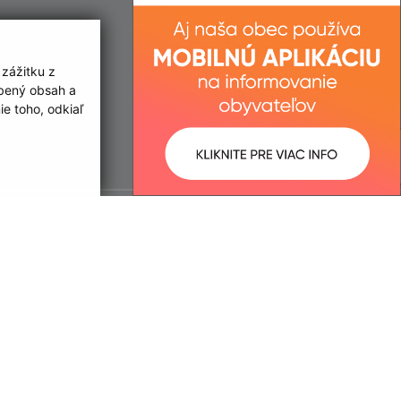
 zážitku z
obený obsah a
e toho, odkiaľ