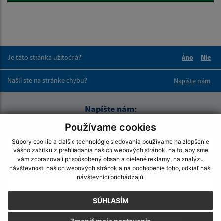
Je táto stránka užitočná?
Áno
Nie
Boli tieto 
Boli 
Našli ste na stránke chybu?
Napíšte nám
Napíšte nám:
Používame cookies
Meno (povinné)
Súbory cookie a ďalšie technológie sledovania používame na zlepšenie
vášho zážitku z prehliadania našich webových stránok, na to, aby sme
vám zobrazovali prispôsobený obsah a cielené reklamy, na analýzu
E-mailová adresa (povinné)
návštevnosti našich webových stránok a na pochopenie toho, odkiaľ naši
návštevníci prichádzajú.
SÚHLASÍM
Text vašej správy (povinné)
Zmeniť moje nastavenia