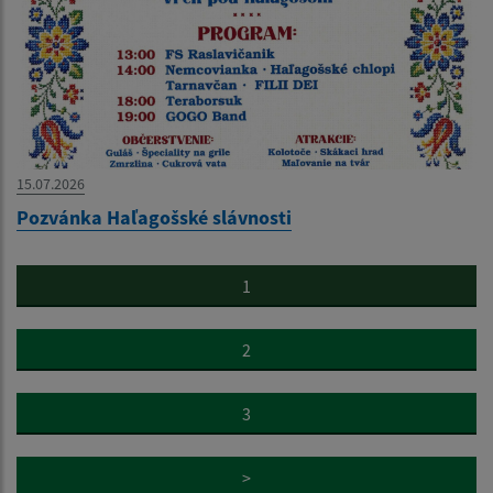
15.07.2026
Pozvánka Haľagošské slávnosti
1
2
3
>