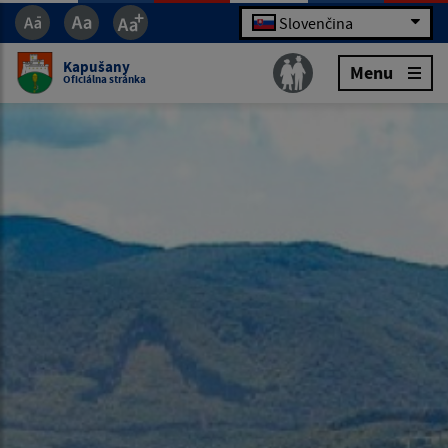
Slovenčina
Kapušany
Menu
Oficiálna stránka