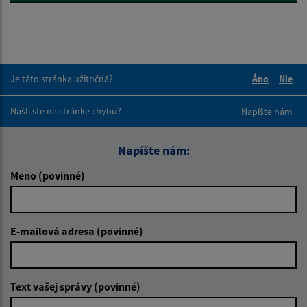
Je táto stránka užitočná?
Áno
Nie
Boli tieto 
Boli 
Našli ste na stránke chybu?
Napíšte nám
Napíšte nám:
Meno (povinné)
E-mailová adresa (povinné)
Text vašej správy (povinné)