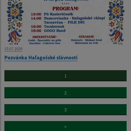
15.07.2026
Pozvánka Haľagošské slávnosti
1
2
3
>