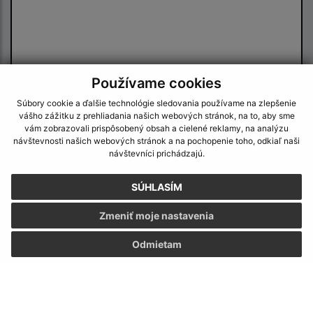
Používame cookies
Oboznámil som sa so
spracúvaním osobných
Súbory cookie a ďalšie technológie sledovania používame na zlepšenie
údajov
vášho zážitku z prehliadania našich webových stránok, na to, aby sme
vám zobrazovali prispôsobený obsah a cielené reklamy, na analýzu
Google reCaptcha Response
návštevnosti našich webových stránok a na pochopenie toho, odkiaľ naši
Odoslať správu
návštevníci prichádzajú.
SÚHLASÍM
Úradné hodiny:
Zmeniť moje nastavenia
Deň
Čas doobeda
Čas poobede
Odmietam
Pondelok:
07:30 - 12:00
13:00 - 15:30
Utorok:
07:30 - 12:00
13:00 - 15:30
Streda:
07:30 - 12:00
13:00 - 16:30