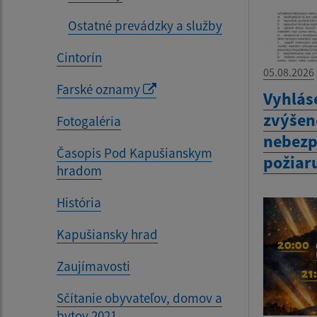
Ostatné prevádzky a služby
Cintorín
05.08.2026
Farské oznamy
Vyhlás
zvýšen
Fotogaléria
nebezp
Časopis Pod Kapušianskym
požiar
hradom
História
Kapušiansky hrad
Zaujímavosti
Sčítanie obyvateľov, domov a
bytov 2021