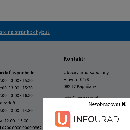
 ste na stránke chybu?
vás užitočné?
e pre vás užitočné?
Kontakt:
Obecný úrad Kapušany
beda
Čas poobede
Hlavná 104/6
2:00
13:00 - 15:30
082 12 Kapušany
2:00
13:00 - 15:30
2:00
13:00 - 16:30
info@kapusany.sk
ový deň
Nezobrazovať
+421 517 941 102
2:00
13:00 - 14:30
IČO: 00327239
ka:
12:00 - 13:00
4 0200 0000 0000 0362