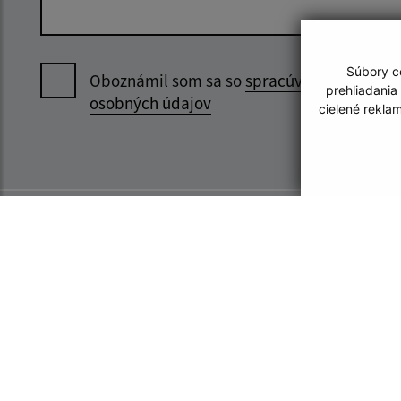
Súbory co
Oboznámil som sa so
spracúvaním
prehliadania
osobných údajov
cielené rekla