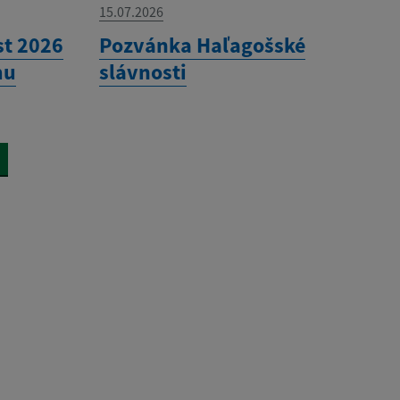
15.07.2026
st 2026
Pozvánka Haľagošské
mu
slávnosti