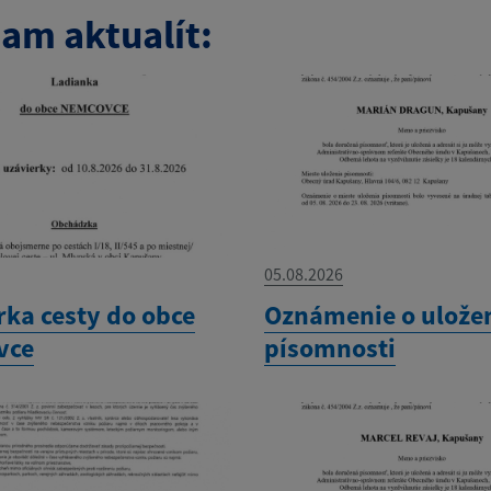
am aktualít:
05.08.2026
rka cesty do obce
Oznámenie o ulože
vce
písomnosti