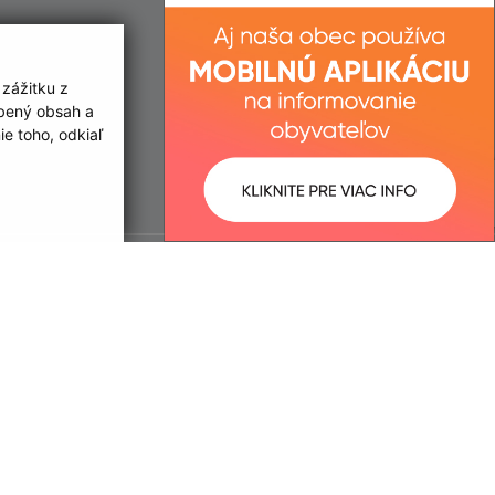
 zážitku z
obený obsah a
e toho, odkiaľ