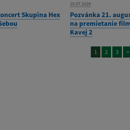
10.07.2026
koncert Skupina Hex
Pozvánka 21. augu
Sebou
na premietanie fil
Kavej 2
1
2
3
>