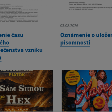
03.08.2026
enie času
Oznámenie o ulože
ého
písomnosti
ečenstva vzniku
u