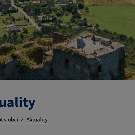
uality
t v obci
Aktuality