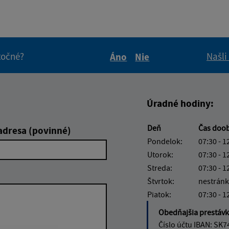
itočné?
Našli
Áno
Nie
Boli tieto informácie pre 
Boli tieto informáci
Úradné hodiny:
Deň
Čas doo
adresa (povinné)
Pondelok:
07:30 - 1
Utorok:
07:30 - 1
Streda:
07:30 - 1
Štvrtok:
nestránk
Piatok:
07:30 - 1
Obedňajšia prestáv
Číslo účtu IBAN: SK7