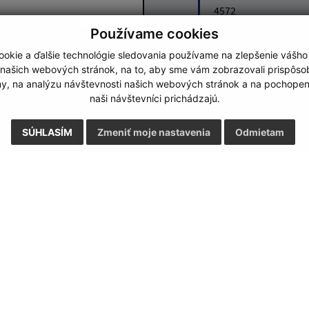
4572
Používame cookies
Google reCaptcha Response
okie a ďalšie technológie sledovania používame na zlepšenie vášho
Odoslať správu
 našich webových stránok, na to, aby sme vám zobrazovali prispôs
my, na analýzu návštevnosti našich webových stránok a na pochopeni
naši návštevníci prichádzajú.
SÚHLASÍM
Zmeniť moje nastavenia
Odmietam