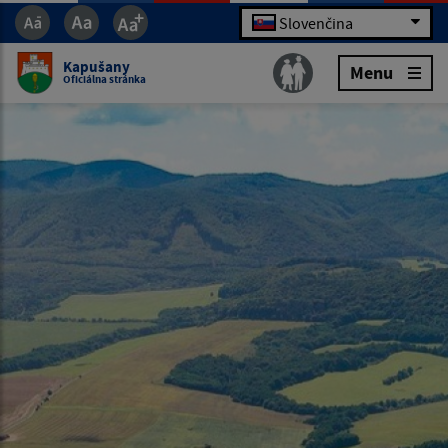
Slovenčina
Kapušany
Menu
Oficiálna stránka