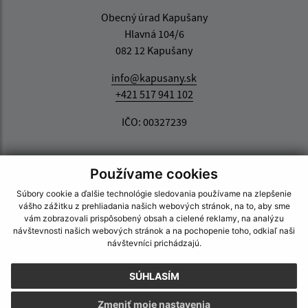
Obecný úrad Kapušany
Hlavná 104/6
082 12 Kapušany
info@kapusany.sk
+421 517 941 102
IČO: 00327239
Používame cookies
Súbory cookie a ďalšie technológie sledovania používame na zlepšenie
vášho zážitku z prehliadania našich webových stránok, na to, aby sme
vám zobrazovali prispôsobený obsah a cielené reklamy, na analýzu
návštevnosti našich webových stránok a na pochopenie toho, odkiaľ naši
návštevníci prichádzajú.
SÚHLASÍM
Zmeniť moje nastavenia