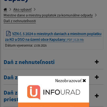
Ako vybaviť
Miestne dane a miestny poplatok za komunálne odpady
Daň z nehnuteľnosti
VZN č. 5 2024 o miestnych daniach a miestnom poplatku
za KO a DSO na území obce Kapušany
| PDF | 0.25 Mb
Dátum vyvesenia:
13.05.2025
Daň z nehnuteľnosti
Daň za psa
Nezobrazovať
Daň za užívanie verejného
priestranstva