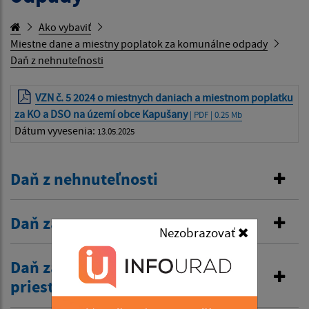
Ako vybaviť
Miestne dane a miestny poplatok za komunálne odpady
Daň z nehnuteľnosti
VZN č. 5 2024 o miestnych daniach a miestnom poplatku
za KO a DSO na území obce Kapušany
| PDF | 0.25 Mb
Dátum vyvesenia:
13.05.2025
Daň z nehnuteľnosti
Daň za psa
Nezobrazovať
Daň za užívanie verejného
priestranstva