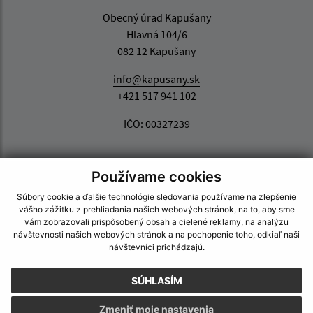
Obecný úrad Kapušany
Hlavná 104/6
082 12 Kapušany
info@kapusany.sk
+421 517 941 102
IČO: 00327239
Používame cookies
Súbory cookie a ďalšie technológie sledovania používame na zlepšenie
vášho zážitku z prehliadania našich webových stránok, na to, aby sme
vám zobrazovali prispôsobený obsah a cielené reklamy, na analýzu
návštevnosti našich webových stránok a na pochopenie toho, odkiaľ naši
návštevníci prichádzajú.
SÚHLASÍM
Zmeniť moje nastavenia