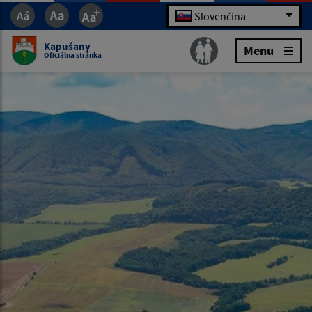
Slovenčina
Kapušany
Menu
Oficiálna stránka