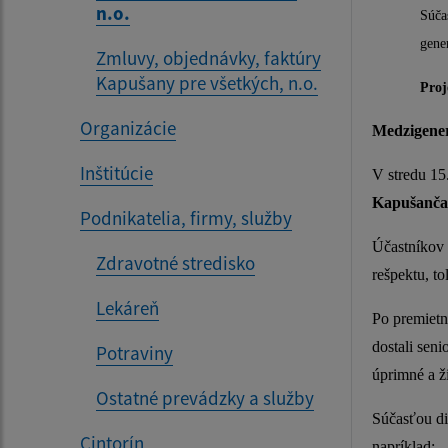
n.o.
Súča
gene
Zmluvy, objednávky, faktúry
Kapušany pre všetkých, n.o.
Proj
Organizácie
Medzigener
Inštitúcie
V stredu 15
Kapušančan
Podnikatelia, firmy, služby
Účastníkov 
Zdravotné stredisko
rešpektu, t
Lekáreň
Po premietn
dostali sen
Potraviny
úprimné a ž
Ostatné prevádzky a služby
Súčasťou di
Cintorín
napríklad: