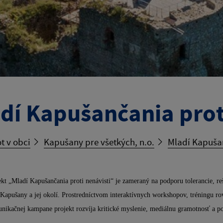
dí Kapušančania prot
t v obci
Kapušany pre všetkých, n.o.
Mladí Kapušan
ekt „Mladí Kapušančania proti nenávisti“ je zameraný na podporu tolerancie, 
 Kapušany a jej okolí. Prostredníctvom interaktívnych workshopov, tréningu ro
nikačnej kampane projekt rozvíja kritické myslenie, mediálnu gramotnosť a 