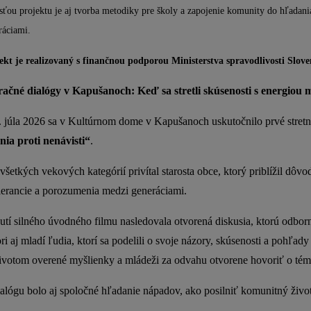
sťou projektu je aj tvorba metodiky pre školy a zapojenie komunity do hľadani
ráciami.
ekt je realizovaný s finančnou podporou Ministerstva spravodlivosti Slove
ačné dialógy v Kapušanoch: Keď sa stretli skúsenosti s energiou 
. júla 2026 sa v Kultúrnom dome v Kapušanoch uskutočnilo prvé stret
ia proti nenávisti“
.
všetkých vekových kategórií privítal starosta obce, ktorý priblížil dô
olerancie a porozumenia medzi generáciami.
utí silného úvodného filmu nasledovala otvorená diskusia, ktorú odborne
iori aj mladí ľudia, ktorí sa podelili o svoje názory, skúsenosti a poh
ivotom overené myšlienky a mládeži za odvahu otvorene hovoriť o témac
alógu bolo aj spoločné hľadanie nápadov, ako posilniť komunitný živo