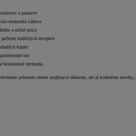
seniorov a juniorov
cko-seniorská zábava
ielne a ručné práce
pečenie tradičných receptov
mladých kapiel
spoločenské hry
é komunitné stretnutia
 stretnutie prinieslo nielen zaujímavú diskusiu, ale aj konkrétne návrh
.