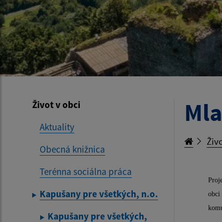
Mla
Život v obci
Aktuality
Živo
Obecná knižnica
Terénna sociálna práca
Proj
Kapušany pre všetkých, n.o.
obci
komu
Kapušany pre všetkých,