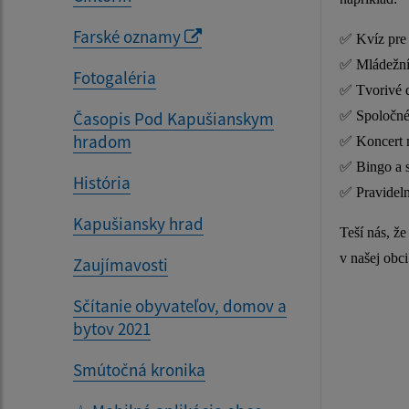
Farské oznamy
✅
Kvíz pre 
✅
Mládežní
Fotogaléria
✅
Tvorivé d
Časopis Pod Kapušianskym
✅
Spoločné 
hradom
✅
Koncert 
✅
Bingo a 
História
✅
Pravideln
Kapušiansky hrad
Teší nás, že
v našej obci
Zaujímavosti
Sčítanie obyvateľov, domov a
bytov 2021
Smútočná kronika