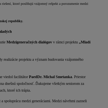
a riešení, ktoré posilňujú vzájomný rešpekt a porozumenie medzi
nskej republiky.
mladých
nutie
Medzigeneračných dialógov
v rámci projektu
„Mladí
vody realizácie projektu a význam budovania vzájomného
 viedol facilitátor
PaedDr. Michal Smetanka
. Priestor
ľady na dnešnú spoločnosť. Ďakujeme všetkým seniorom za
h, ktoré ich trápia.
t a spoluprácu medzi generáciami. Medzi návrhmi zazneli