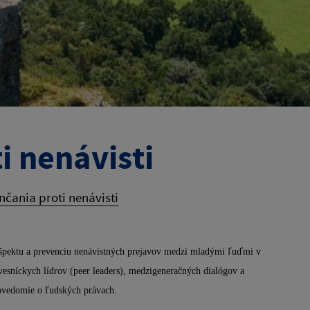
i nenávisti
čania proti nenávisti
rešpektu a prevenciu nenávistných prejavov medzi mladými ľuďmi v
vesníckych lídrov (peer leaders), medzigeneračných dialógov a
povedomie o ľudských právach.