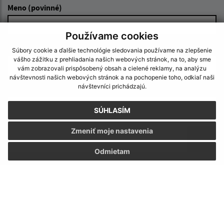
Meno (povinné)
Používame cookies
E-mailová adresa (povinné)
Súbory cookie a ďalšie technológie sledovania používame na zlepšenie
vášho zážitku z prehliadania našich webových stránok, na to, aby sme
vám zobrazovali prispôsobený obsah a cielené reklamy, na analýzu
návštevnosti našich webových stránok a na pochopenie toho, odkiaľ naši
návštevníci prichádzajú.
Text vašej správy (povinné)
SÚHLASÍM
Zmeniť moje nastavenia
Odmietam
Oboznámil som sa so
spracúvaním osobných
údajov
Google reCaptcha Response
Odoslať správu