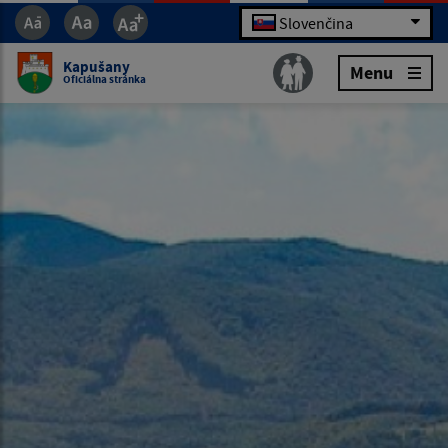
Slovenčina
Kapušany
Menu
Oficiálna stránka