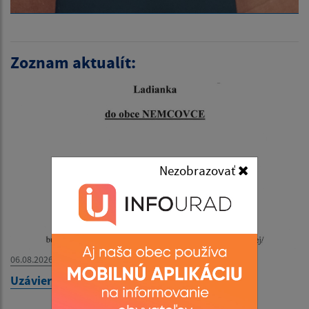
Zoznam aktualít:
Nezobrazovať
06.08.2026
Uzávierka cesty do obce Nemcovce