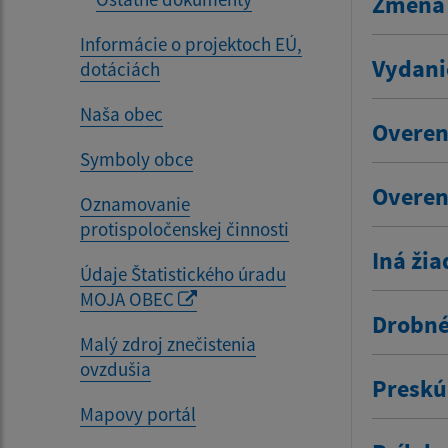
Zmena 
Informácie o projektoch EÚ,
Vydani
dotáciách
Naša obec
Overen
Symboly obce
Overen
Oznamovanie
protispoločenskej činnosti
Iná žia
Údaje Štatistického úradu
MOJA OBEC
Drobné
Malý zdroj znečistenia
ovzdušia
Preskú
Mapovy portál