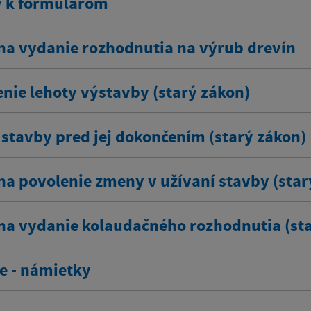
y k formulárom
na vydanie rozhodnutia na výrub drevín
enie lehoty výstavby (starý zákon)
stavby pred jej dokončením (starý zákon)
na povolenie zmeny v užívaní stavby (star
na vydanie kolaudačného rozhodnutia (sta
e - námietky