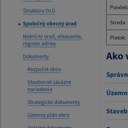
Pondelo
Štruktúra OcÚ
Streda:
Spoločný obecný úrad
Matričný úrad, ohlasovňa,
Piatok:
register adries
Ako 
Dokumenty
Rozpočet obce
Správn
Všeobecné záväzné
nariadenia
Územno
Strategické dokumenty
Staveb
Územný plán obce
Ostatné dokumenty