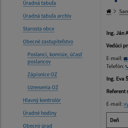
Úradná tabuľa
Sam
Úradná tabuľa archív
Starosta obce
Ing. Ján 
Obecné zastupiteľstvo
Vedúci p
Poslanci, komisie, účasť
E-mail:
poslancov
Telefón:
Zápisnice OZ
Ing. Eva 
Uznesenia OZ
Referent
Hlavný kontrolór
E-mail:
v
Úradné hodiny
Deň
Obecný úrad