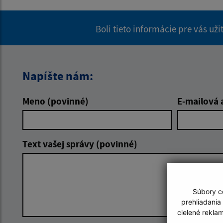
Boli tieto informácie pre vás už
Napíšte nám:
Meno (povinné)
E-mailová 
Text vašej správy (povinné)
Súbory co
prehliadania
cielené rekla