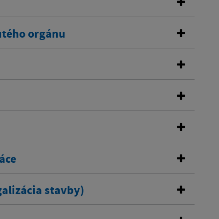
utého orgánu
áce
alizácia stavby)