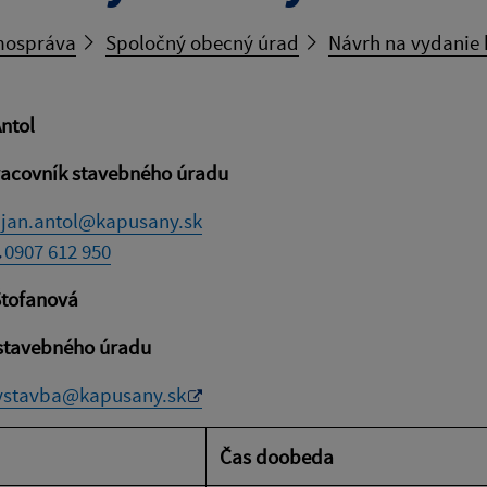
ospráva
Spoločný obecný úrad
Návrh na vydanie 
Antol
racovník stavebného úradu
jan.antol@kapusany.sk
0907 612 950
Štofanová
 stavebného úradu
ystavba@kapusany.sk
Čas doobeda