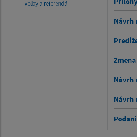
Príloh
Voľby a referendá
Návrh 
Predĺž
Zmena 
Návrh 
Návrh 
Podani