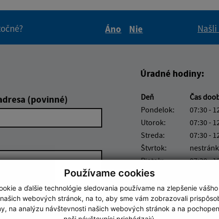
itočné?
Našli
Áno
Nie
Boli tieto informácie pre 
Boli tieto informáci
Úradné hodiny:
Deň
Čas doo
adresa (povinné)
Pondelok:
07:30 - 1
Utorok:
07:30 - 1
Streda:
07:30 - 1
Štvrtok:
nestránk
Piatok:
07:30 - 1
Používame cookies
Obedňajšia prestáv
okie a ďalšie technológie sledovania používame na zlepšenie vášho
Číslo účtu IBAN: SK7
 našich webových stránok, na to, aby sme vám zobrazovali prispôs
4572
my, na analýzu návštevnosti našich webových stránok a na pochopeni
naši návštevníci prichádzajú.