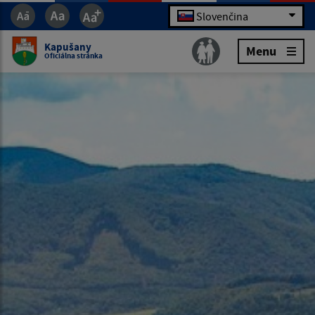
Slovenčina
Kapušany
Menu
Oficiálna stránka