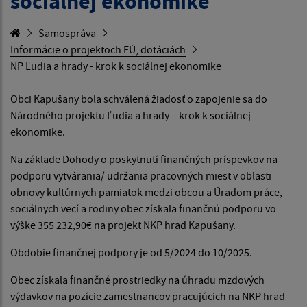
sociálnej ekonomike
Samospráva
Informácie o projektoch EÚ, dotáciách
NP Ľudia a hrady - krok k sociálnej ekonomike
Obci Kapušany bola schválená žiadosť o zapojenie sa do
Národného projektu Ľudia a hrady – krok k sociálnej
ekonomike.
Na základe Dohody o poskytnutí finančných príspevkov na
podporu vytvárania/ udržania pracovných miest v oblasti
obnovy kultúrnych pamiatok medzi obcou a Úradom práce,
sociálnych vecí a rodiny obec získala finančnú podporu vo
výške 355 232,90€ na projekt NKP hrad Kapušany.
Obdobie finančnej podpory je od 5/2024 do 10/2025.
Obec získala finančné prostriedky na úhradu mzdových
výdavkov na pozície zamestnancov pracujúcich na NKP hrad