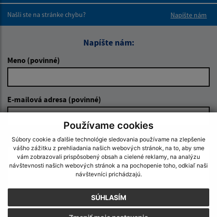
Našli ste na stránke chybu?
Napíšte nám
Napíšte nám:
Meno (povinné)
E-mailová adresa (povinné)
Používame cookies
Text vašej správy (povinné)
Súbory cookie a ďalšie technológie sledovania používame na zlepšenie
vášho zážitku z prehliadania našich webových stránok, na to, aby sme
vám zobrazovali prispôsobený obsah a cielené reklamy, na analýzu
návštevnosti našich webových stránok a na pochopenie toho, odkiaľ naši
návštevníci prichádzajú.
SÚHLASÍM