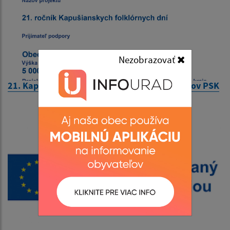
Nezobrazovať
21. Kapušianske folklórne dni - Výzva poslancov PSK