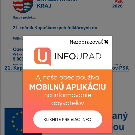
Nezobrazovať
21. Kapušianske folklórne dni - Výzva poslancov PSK