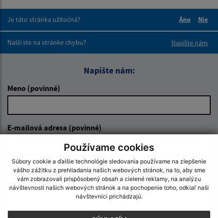
Je táto stránka užitočná?
Áno
Nie
Boli tieto 
Boli 
Našli ste na stránke chybu?
Napíšte nám
Napíšte nám:
Meno (povinné)
E-mailová adresa (povinné)
Používame cookies
Súbory cookie a ďalšie technológie sledovania používame na zlepšenie
Text vašej správy (povinné)
vášho zážitku z prehliadania našich webových stránok, na to, aby sme
vám zobrazovali prispôsobený obsah a cielené reklamy, na analýzu
návštevnosti našich webových stránok a na pochopenie toho, odkiaľ naši
návštevníci prichádzajú.