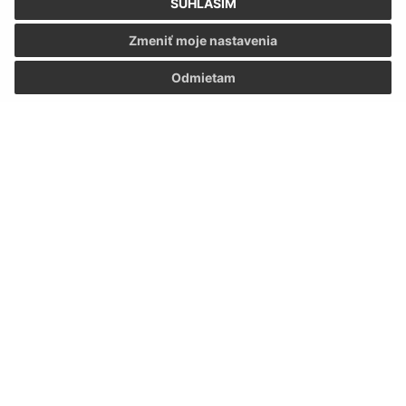
SÚHLASÍM
Zmeniť moje nastavenia
Oboznámil som sa so
spracúvaním osobných
údajov
Odmietam
Google reCaptcha Response
Odoslať správu
Úradné hodiny:
Deň
Čas doobeda
Čas poobede
Pondelok:
07:30 - 12:00
13:00 - 15:30
Utorok:
07:30 - 12:00
13:00 - 15:30
Streda:
07:30 - 12:00
13:00 - 16:30
Štvrtok:
nestránkový deň
Piatok:
07:30 - 12:00
13:00 - 14:30
Obedňajšia prestávka:
12:00 - 13:00