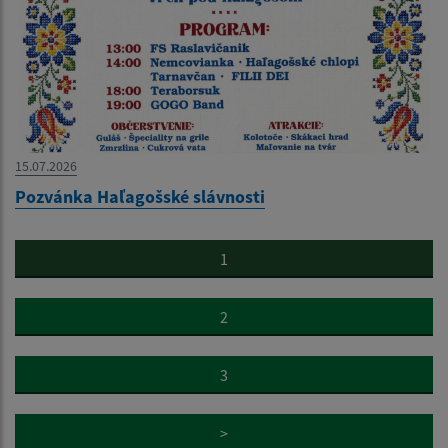
15.07.2026
Pozvánka Haľagošské slávnosti
1
2
3
>