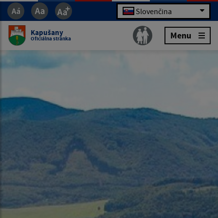
Slovenčina
Kapušany
Menu
Oficiálna stránka