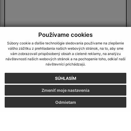
Používame cookies
Oboznámil som sa so
spracúvaním osobných
Súbory cookie a ďalšie technológie sledovania používame na zlepšenie
údajov
vášho zážitku z prehliadania našich webových stránok, na to, aby sme
vám zobrazovali prispôsobený obsah a cielené reklamy, na analýzu
Google reCaptcha Response
návštevnosti našich webových stránok a na pochopenie toho, odkiaľ naši
Odoslať správu
návštevníci prichádzajú.
SÚHLASÍM
Úradné hodiny:
Zmeniť moje nastavenia
Deň
Čas doobeda
Čas poobede
Odmietam
Pondelok:
07:30 - 12:00
13:00 - 15:30
Utorok:
07:30 - 12:00
13:00 - 15:30
Streda:
07:30 - 12:00
13:00 - 16:30