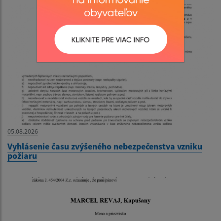
05.08.2026
Vyhlásenie času zvýšeného nebezpečenstva vzniku
požiaru