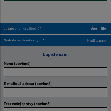
Je táto stránka užitočná?
Áno
Nie
Boli tieto 
Boli 
Našli ste na stránke chybu?
Napíšte nám
Napíšte nám:
Meno (povinné)
E-mailová adresa (povinné)
Text vašej správy (povinné)