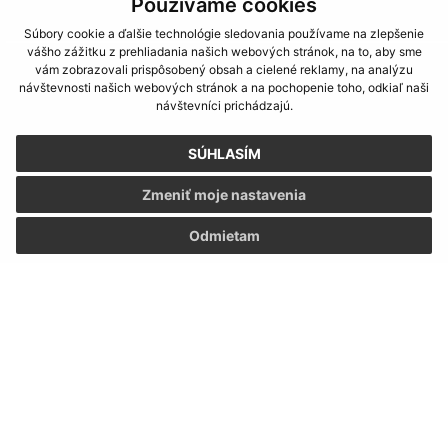
Používame cookies
Súbory cookie a ďalšie technológie sledovania používame na zlepšenie
vášho zážitku z prehliadania našich webových stránok, na to, aby sme
vám zobrazovali prispôsobený obsah a cielené reklamy, na analýzu
návštevnosti našich webových stránok a na pochopenie toho, odkiaľ naši
návštevníci prichádzajú.
SÚHLASÍM
Zmeniť moje nastavenia
Odmietam
Informácie o stránke:
Vyhlásenie o prístupnosti
Autorské práva