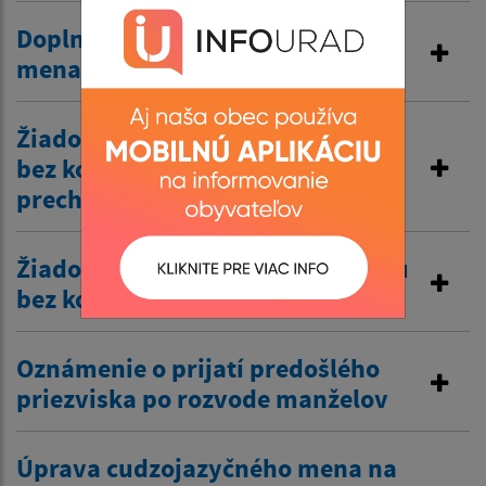
Doplnenie druhého a tretieho
mena do knihy narodení
Žiadosť o vydanie rodného listu
bez koncovky slovenského
prechyľovania
Žiadosť o vydanie sobášneho listu
bez koncovky
Oznámenie o prijatí predošlého
priezviska po rozvode manželov
Úprava cudzojazyčného mena na