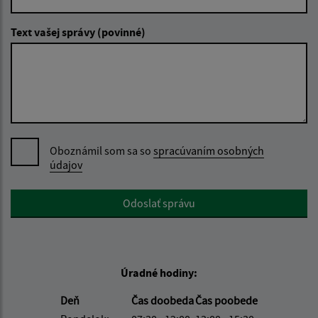
Text vašej správy (povinné)
Oboznámil som sa so
spracúvaním osobných
údajov
Google reCaptcha Response
Odoslať správu
Úradné hodiny:
Deň
Čas doobeda
Čas poobede