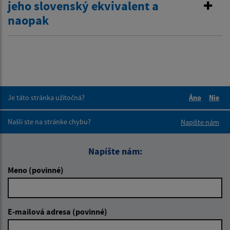
jeho slovenský ekvivalent a
naopak
Je táto stránka užitočná?
Áno
Nie
Boli tieto 
Boli 
Našli ste na stránke chybu?
Napíšte nám
Napíšte nám:
Meno (povinné)
E-mailová adresa (povinné)