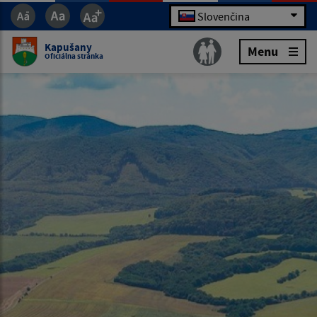
Slovenčina
Kapušany
Menu
Oficiálna stránka