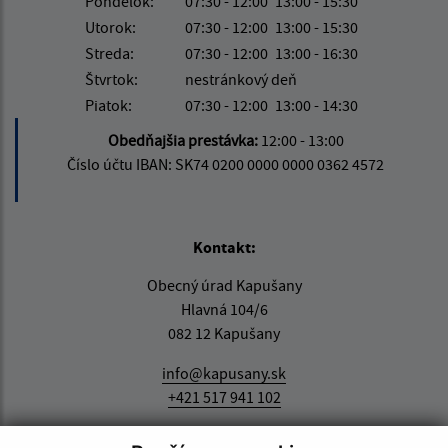
Pondelok:
07:30 - 12:00
13:00 - 15:30
Utorok:
07:30 - 12:00
13:00 - 15:30
Streda:
07:30 - 12:00
13:00 - 16:30
Štvrtok:
nestránkový deň
Piatok:
07:30 - 12:00
13:00 - 14:30
Obedňajšia prestávka:
12:00 - 13:00
Číslo účtu IBAN: SK74 0200 0000 0000 0362 4572
Kontakt:
Obecný úrad Kapušany
Hlavná 104/6
082 12 Kapušany
info@kapusany.sk
+421 517 941 102
IČO: 00327239