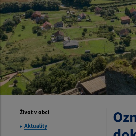
Ozn
Život v obci
Aktuality
do