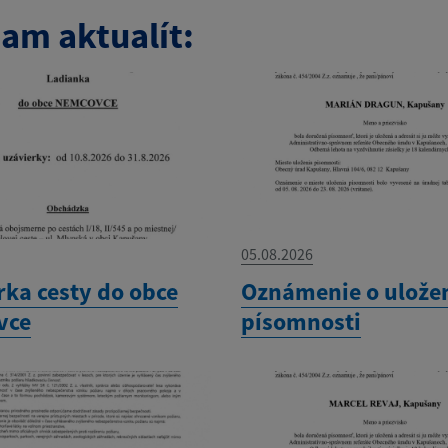
am aktualít:
05.08.2026
rka cesty do obce
Oznámenie o ulože
vce
písomnosti