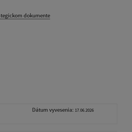
ategickom dokumente
Dátum vyvesenia:
17.06.2026