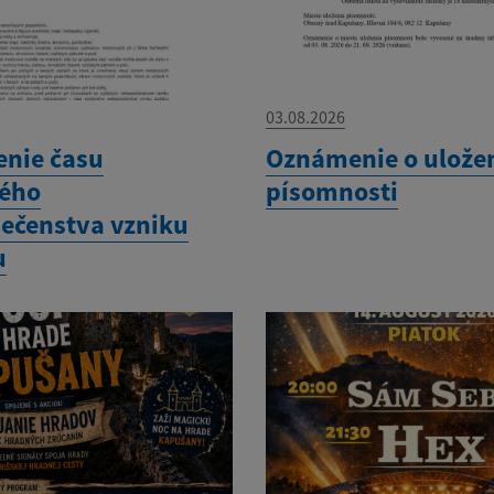
03.08.2026
enie času
Oznámenie o ulože
ého
písomnosti
ečenstva vzniku
u