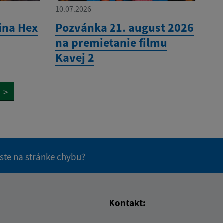
10.07.2026
ina Hex
Pozvánka 21. august 2026
na premietanie filmu
Kavej 2
>
 ste na stránke chybu?
vás užitočné?
e pre vás užitočné?
Kontakt: