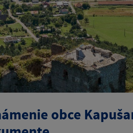
ámenie obce Kapušan
kumente