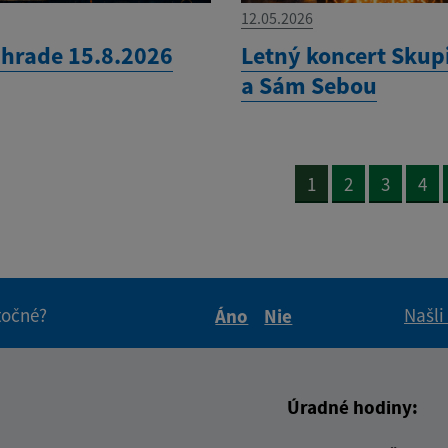
12.05.2026
 hrade 15.8.2026
Letný koncert Skup
a Sám Sebou
1
2
3
4
itočné?
Našli
Áno
Nie
Boli tieto informácie pre 
Boli tieto informáci
Úradné hodiny: