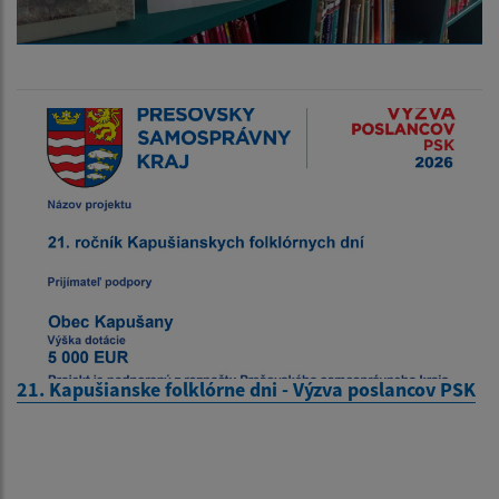
21. Kapušianske folklórne dni - Výzva poslancov PSK