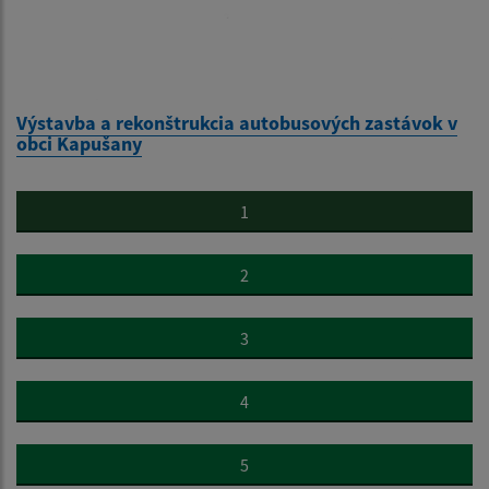
Výstavba a rekonštrukcia autobusových zastávok v
obci Kapušany
1
2
3
4
5