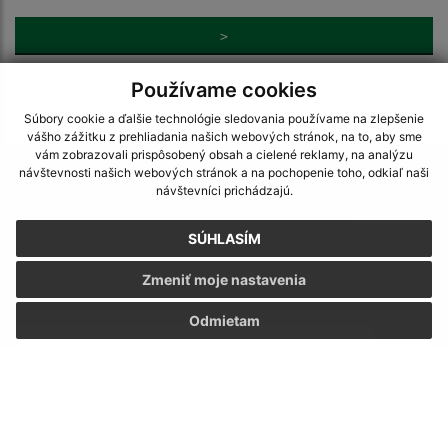
>
Používame cookies
Súbory cookie a ďalšie technológie sledovania používame na zlepšenie
vášho zážitku z prehliadania našich webových stránok, na to, aby sme
vám zobrazovali prispôsobený obsah a cielené reklamy, na analýzu
Je táto stránka užitočná?
Áno
Nie
návštevnosti našich webových stránok a na pochopenie toho, odkiaľ naši
Boli tieto 
Boli 
návštevníci prichádzajú.
Našli ste na stránke chybu?
Napíšte nám
SÚHLASÍM
Napíšte nám:
Zmeniť moje nastavenia
Meno (povinné)
Odmietam
E-mailová adresa (povinné)