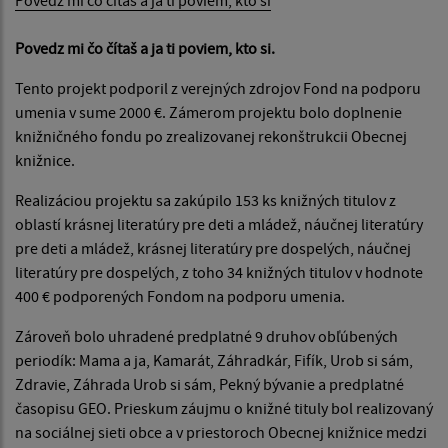
Povedz mi čo čítaš a ja ti poviem, kto si
Povedz mi čo čítaš a ja ti poviem, kto si.
Tento projekt podporil z verejných zdrojov Fond na podporu
umenia v sume 2000 €. Zámerom projektu bolo doplnenie
knižničného fondu po zrealizovanej rekonštrukcii Obecnej
knižnice.
Realizáciou projektu sa zakúpilo 153 ks knižných titulov z
oblastí krásnej literatúry pre deti a mládež, náučnej literatúry
pre deti a mládež, krásnej literatúry pre dospelých, náučnej
literatúry pre dospelých, z toho 34 knižných titulov v hodnote
400 € podporených Fondom na podporu umenia.
Zároveň bolo uhradené predplatné 9 druhov obľúbených
periodík: Mama a ja, Kamarát, Záhradkár, Fifík, Urob si sám,
Zdravie, Záhrada Urob si sám, Pekný bývanie a predplatné
časopisu GEO. Prieskum záujmu o knižné tituly bol realizovaný
na sociálnej sieti obce a v priestoroch Obecnej knižnice medzi