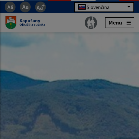
Slovenčina
Kapušany
Menu
Oficiálna stránka