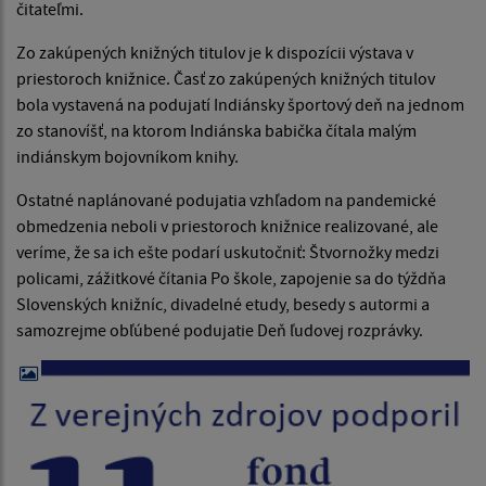
čitateľmi.
Zo zakúpených knižných titulov je k dispozícii výstava v
priestoroch knižnice. Časť zo zakúpených knižných titulov
bola vystavená na podujatí Indiánsky športový deň na jednom
zo stanovíšť, na ktorom Indiánska babička čítala malým
indiánskym bojovníkom knihy.
Ostatné naplánované podujatia vzhľadom na pandemické
obmedzenia neboli v priestoroch knižnice realizované, ale
veríme, že sa ich ešte podarí uskutočniť: Štvornožky medzi
policami, zážitkové čítania Po škole, zapojenie sa do týždňa
Slovenských knižníc, divadelné etudy, besedy s autormi a
samozrejme obľúbené podujatie Deň ľudovej rozprávky.