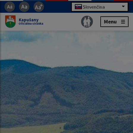
Slovenčina
Kapušany
Menu
Oficiálna stránka