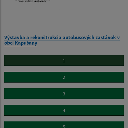
Výstavba a rekonštrukcia autobusových zastávok v
obci Kapušany
1
2
3
4
5