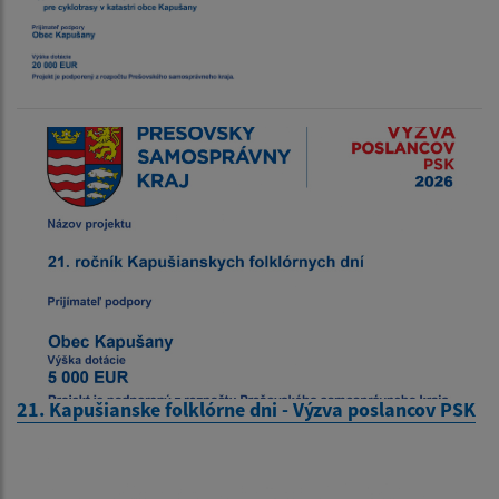
21. Kapušianske folklórne dni - Výzva poslancov PSK