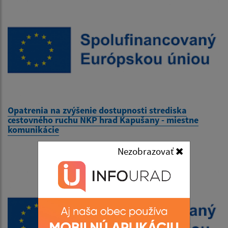
Opatrenia na zvýšenie dostupnosti strediska
cestovného ruchu NKP hrad Kapušany - miestne
komunikácie
Nezobrazovať