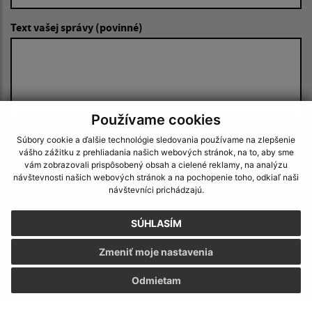
Text vašej správy (povinné)
Používame cookies
Súbory cookie a ďalšie technológie sledovania používame na zlepšenie
Oboznámil som sa so
spracúvaním osobných
vášho zážitku z prehliadania našich webových stránok, na to, aby sme
údajov
vám zobrazovali prispôsobený obsah a cielené reklamy, na analýzu
návštevnosti našich webových stránok a na pochopenie toho, odkiaľ naši
Google reCaptcha Response
návštevníci prichádzajú.
Odoslať správu
SÚHLASÍM
Zmeniť moje nastavenia
Úradné hodiny:
Odmietam
Deň
Čas doobeda
Čas poobede
Pondelok:
07:30 - 12:00
13:00 - 15:30