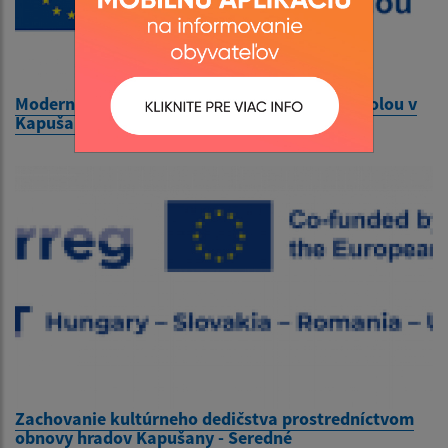
Modernizácia základnej školy s materskou školou v
Kapušanoch
Zachovanie kultúrneho dedičstva prostredníctvom
obnovy hradov Kapušany - Seredné