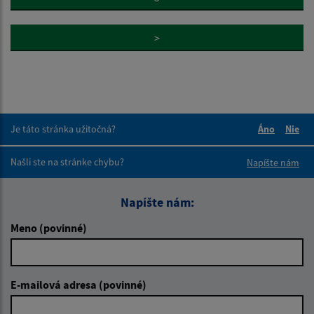
>
Je táto stránka užitočná?
Áno
Nie
Boli tieto 
Boli 
Našli ste na stránke chybu?
Napíšte nám
Napíšte nám:
Meno (povinné)
E-mailová adresa (povinné)