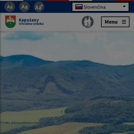
Slovenčina
Kapušany
Menu
Oficiálna stránka