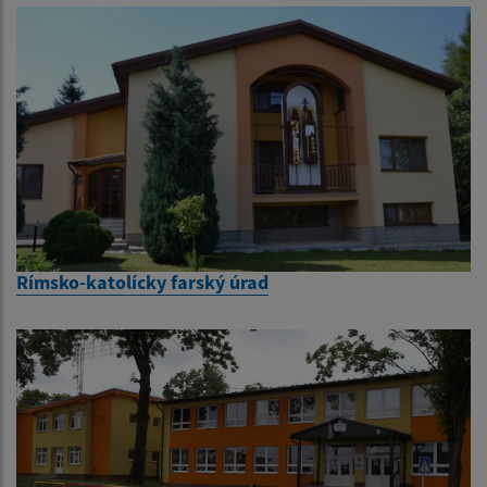
Rímsko-katolícky farský úrad