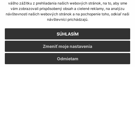
Piatok:
07:30 - 12:00
13:00 - 14:30
vášho zážitku z prehliadania našich webových stránok, na to, aby sme
vám zobrazovali prispôsobený obsah a cielené reklamy, na analýzu
Obedňajšia prestávka:
12:00 - 13:00
návštevnosti našich webových stránok a na pochopenie toho, odkiaľ naši
Číslo účtu IBAN: SK74 0200 0000 0000 0362 4572
návštevníci prichádzajú.
SÚHLASÍM
Kontakt:
Zmeniť moje nastavenia
Obecný úrad Kapušany
Odmietam
Hlavná 104/6
082 12 Kapušany
info@kapusany.sk
+421 517 941 102
IČO: 00327239