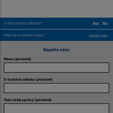
Je táto stránka užitočná?
Áno
Nie
Boli tieto 
Boli 
Našli ste na stránke chybu?
Napíšte nám
Napíšte nám:
Meno (povinné)
E-mailová adresa (povinné)
Text vašej správy (povinné)