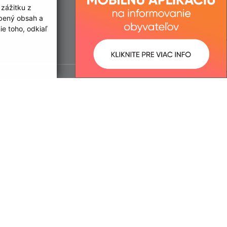
 zážitku z
obený obsah a
e toho, odkiaľ