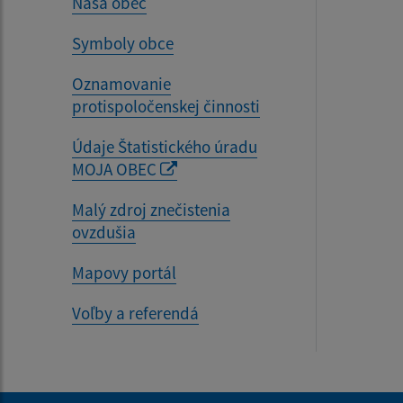
Naša obec
Symboly obce
Oznamovanie
protispoločenskej činnosti
Údaje Štatistického úradu
MOJA OBEC
Malý zdroj znečistenia
ovzdušia
Mapovy portál
Voľby a referendá