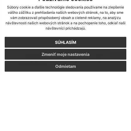
Súbory cookie a ďalšie technológie sledovania používame na zlepšenie
vášho zážitku z prehliadania našich webových stránok, na to, aby sme
Nákup malotraktora a príslušenstva
vám zobrazovali prispôsobený obsah a cielené reklamy, na analýzu
návštevnosti našich webových stránok a na pochopenie toho, odkiaľ naši
návštevníci prichádzajú.
SÚHLASÍM
Zmeniť moje nastavenia
Odmietam
Výstavba a rekonštrukcia autobusových zastávok v
obci Kapušany
1