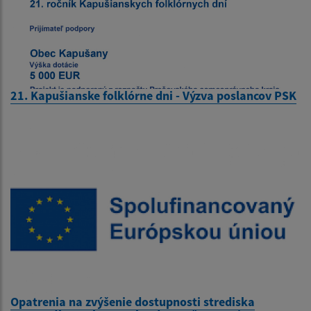
21. Kapušianske folklórne dni - Výzva poslancov PSK
Opatrenia na zvýšenie dostupnosti strediska