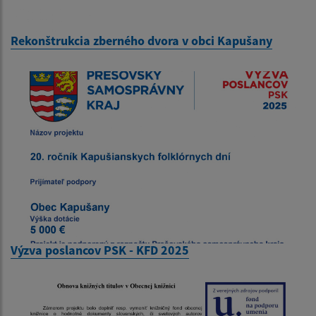
Rekonštrukcia zberného dvora v obci Kapušany
Výzva poslancov PSK - KFD 2025