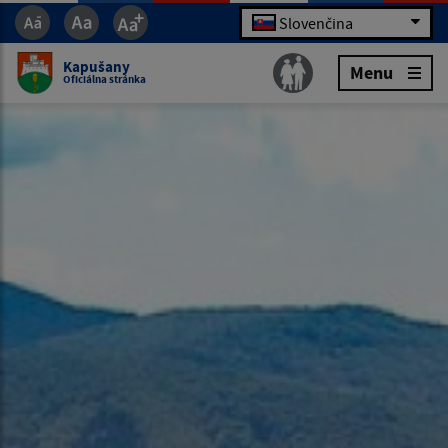
Slovenčina
Kapušany
Menu
Oficiálna stránka