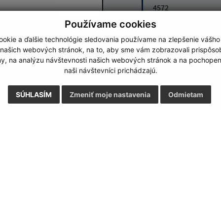
4572
Používame cookies
Google reCaptcha Response
okie a ďalšie technológie sledovania používame na zlepšenie vášho
Odoslať správu
 našich webových stránok, na to, aby sme vám zobrazovali prispôs
my, na analýzu návštevnosti našich webových stránok a na pochopeni
naši návštevníci prichádzajú.
SÚHLASÍM
Zmeniť moje nastavenia
Odmietam