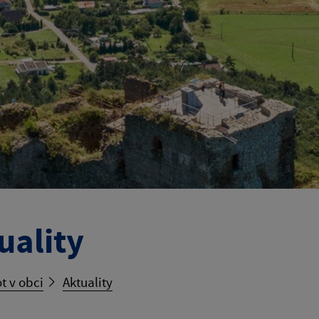
uality
t v obci
Aktuality