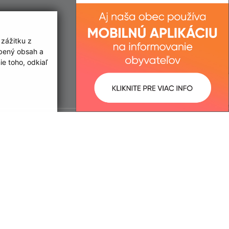
 zážitku z
obený obsah a
e toho, odkiaľ