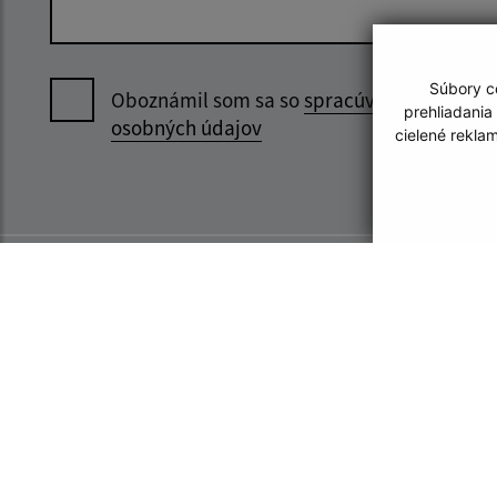
Súbory co
Oboznámil som sa so
spracúvaním
prehliadania
osobných údajov
cielené rekla