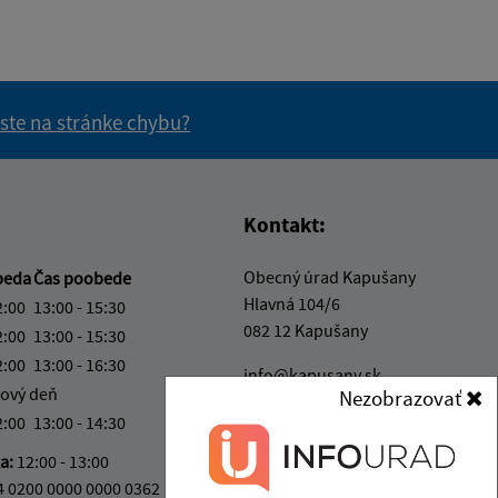
 ste na stránke chybu?
vás užitočné?
e pre vás užitočné?
Kontakt:
Obecný úrad Kapušany
beda
Čas poobede
Hlavná 104/6
2:00
13:00 - 15:30
082 12 Kapušany
2:00
13:00 - 15:30
2:00
13:00 - 16:30
info@kapusany.sk
ový deň
Nezobrazovať
+421 517 941 102
2:00
13:00 - 14:30
IČO: 00327239
ka:
12:00 - 13:00
4 0200 0000 0000 0362