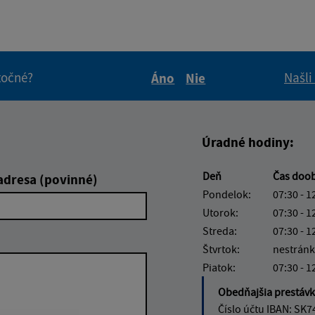
itočné?
Našli
Áno
Nie
Boli tieto informácie pre 
Boli tieto informáci
Úradné hodiny:
Deň
Čas doo
adresa (povinné)
Pondelok:
07:30 - 1
Utorok:
07:30 - 1
Streda:
07:30 - 1
Štvrtok:
nestránk
Piatok:
07:30 - 1
Obedňajšia prestáv
Číslo účtu IBAN: SK7