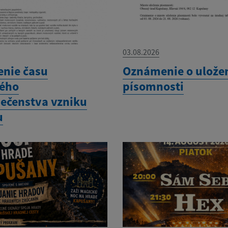
03.08.2026
enie času
Oznámenie o ulože
ého
písomnosti
ečenstva vzniku
u