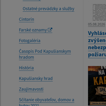
Ostatné prevádzky a služby
Cintorín
05.08.2026
Farské oznamy
Vyhlás
zvýšen
Fotogaléria
nebezp
Časopis Pod Kapušianskym
požiar
hradom
História
Kapušiansky hrad
Zaujímavosti
Sčítanie obyvateľov, domov a
bytov 2021