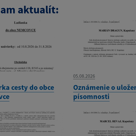
am aktualít:
05.08.2026
rka cesty do obce
Oznámenie o ulože
vce
písomnosti