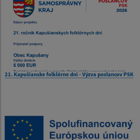
21. Kapušianske folklórne dni - Výzva poslancov PSK