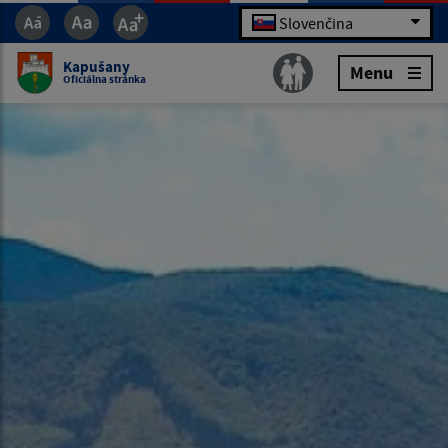
Slovenčina
Kapušany
Menu
Oficiálna stránka