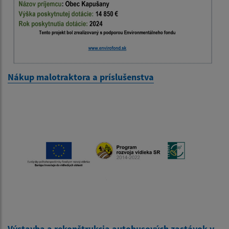
Nákup malotraktora a príslušenstva
Výstavba a rekonštrukcia autobusových zastávok v