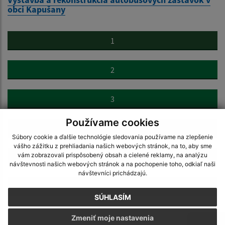
obci Kapušany
1
2
3
Používame cookies
4
Súbory cookie a ďalšie technológie sledovania používame na zlepšenie
vášho zážitku z prehliadania našich webových stránok, na to, aby sme
vám zobrazovali prispôsobený obsah a cielené reklamy, na analýzu
5
návštevnosti našich webových stránok a na pochopenie toho, odkiaľ naši
návštevníci prichádzajú.
>
SÚHLASÍM
Zmeniť moje nastavenia