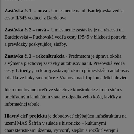
Zastávka č. 1
– nová -
Umiestnenie na ul. Bardejovská vedľa
cesty II/545 vedúcej z Bardejova.
Zastávka č. 2
– nová -
Umiestnenie zastávky je na rázcestí ul.
Bardejovská – Púchovská vedľa cesty II/545 v blízkosti potravín
a prevádzky poskytujúcej služby.
Zastávka č. 3
– rekonštrukcia -
Predmetom je úprava okolia
a výmena plechovej zastávky autobusov na ul. Prešovská vedľa
cesty 1. triedy , na ktorej zastavujú okrem prímestských autobusov
i diaľkové linky smerujúce z Vranova nad Topľou a Michaloviec.
Ide o montované oceľové skeletové konštrukcie z troch strán s
priehľadným laminátom vrátane odpadkového koša, lavičky a
informačnej tabule.
Hlavný cieľ projektu
je dobudovať chýbajúcu infraštruktúru na
území MAS Šafrán v súlade s historicko – kultúrnymi
charakteristikami územia, vytvoriť, zlepšiť a rozšíriť verejnú