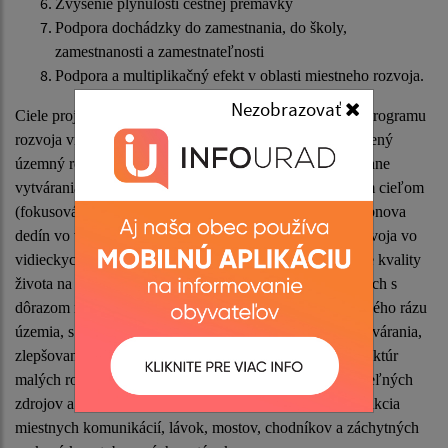
Zvýšenie plynulosti cestnej premávky
Podpora dochádzky do zamestnania, do školy,
zamestnanosti a zamestnateľnosti
Podpora a multiplikačný efekt v oblasti miestneho rozvoja.
Nezobrazovať
Ciele projektu sú plne v súlade so strategickým cieľom Programu
rozvoja vidieka na roky 2014 – 2020 – dosiahnuť vyvážený
územný rozvoj vidieckych hospodárstiev a komunít vrátane
vytvárania a udržiavania pracovných miest a špecifickým cieľom
(fokusová oblasť 68) opatrenia č. 7 Základne služby a obnova
dedín vo vidieckych oblastiach – podpora miestneho rozvoja vo
vidieckych oblastiach, ktorý rieši potrebu č. 14 Zlepšenie kvality
života na vidieku a podpora rozvoja vo vidieckych obciach s
dôrazom na zachovanie miestneho kultúrneho a historického rázu
územia, s podopatrením 7.2 Podpora na investície do vytvárania,
zlepšovania alebo rozširovania všetkých druhov infraštruktúr
malých rozmerov vrátane investícií do energie z obnoviteľných
zdrojov a úspor energie, s Aktivitou výstavba a rekonštrukcia
miestnych komunikácií, lávok, mostov, chodníkov a záchytných