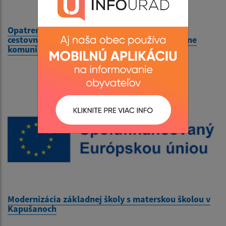
Opatrenia na zvýšenie dostupnosti strediska
cestovného ruchu NKP hrad Kapušany - miestne
komunikácie
Modernizácia základnej školy s materskou školou v
Kapušanoch