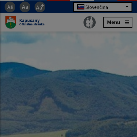
Slovenčina
Kapušany
Menu
Oficiálna stránka