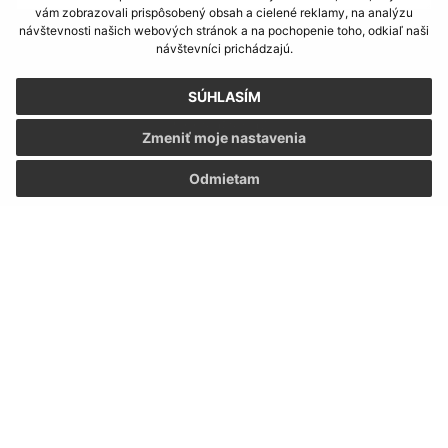
vám zobrazovali prispôsobený obsah a cielené reklamy, na analýzu
návštevnosti našich webových stránok a na pochopenie toho, odkiaľ naši
Oboznámil som sa so
spracúvaním osobných
návštevníci prichádzajú.
údajov
SÚHLASÍM
Google reCaptcha Response
Odoslať správu
Zmeniť moje nastavenia
Odmietam
Úradné hodiny:
Deň
Čas doobeda
Čas poobede
Pondelok:
07:30 - 12:00
13:00 - 15:30
Utorok:
07:30 - 12:00
13:00 - 15:30
Streda:
07:30 - 12:00
13:00 - 16:30
Štvrtok:
nestránkový deň
Piatok:
07:30 - 12:00
13:00 - 14:30
Obedňajšia prestávka:
12:00 - 13:00