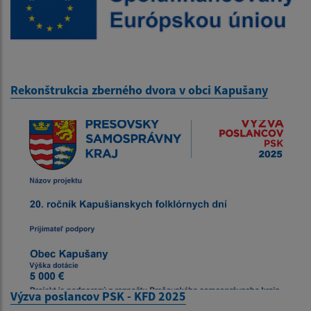
Rekonštrukcia zberného dvora v obci Kapušany
Výzva poslancov PSK - KFD 2025