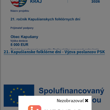
21. Kapušianske folklórne dni - Výzva poslancov PSK
Nezobrazovať