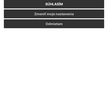
SÚHLASÍM
Zmeniť moje nastavenia
Oboznámil som sa so
spracúvaním osobných
údajov
Odmietam
Google reCaptcha Response
Odoslať správu
Úradné hodiny:
Deň
Čas doobeda
Čas poobede
Pondelok:
07:30 - 12:00
13:00 - 15:30
Utorok:
07:30 - 12:00
13:00 - 15:30
Streda:
07:30 - 12:00
13:00 - 16:30
Štvrtok:
nestránkový deň
Piatok:
07:30 - 12:00
13:00 - 14:30