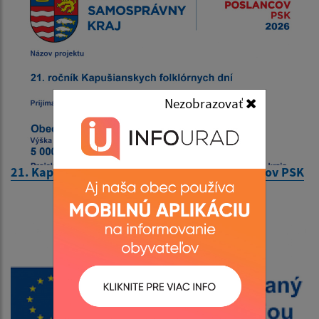
Nezobrazovať
21. Kapušianske folklórne dni - Výzva poslancov PSK