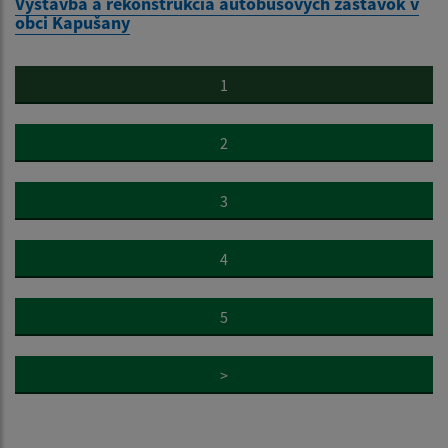
Výstavba a rekonštrukcia autobusových zastávok v
obci Kapušany
1
2
3
4
5
>