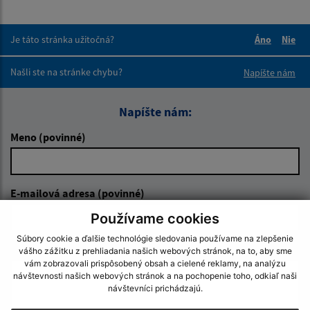
Je táto stránka užitočná?
Áno
Nie
Boli tieto 
Boli 
Našli ste na stránke chybu?
Napíšte nám
Napíšte nám:
Meno (povinné)
E-mailová adresa (povinné)
Používame cookies
Súbory cookie a ďalšie technológie sledovania používame na zlepšenie
Text vašej správy (povinné)
vášho zážitku z prehliadania našich webových stránok, na to, aby sme
vám zobrazovali prispôsobený obsah a cielené reklamy, na analýzu
návštevnosti našich webových stránok a na pochopenie toho, odkiaľ naši
návštevníci prichádzajú.