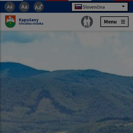
Slovenčina
Kapušany
Menu
Oficiálna stránka