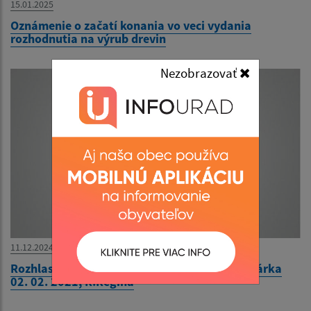
15.01.2025
Oznámenie o začatí konania vo veci vydania
rozhodnutia na výrub drevin
Nezobrazovať
11.12.2024
Rozhlasová relácia Kroniky a ocenená kronikárka
02. 02. 2021, R.Regina