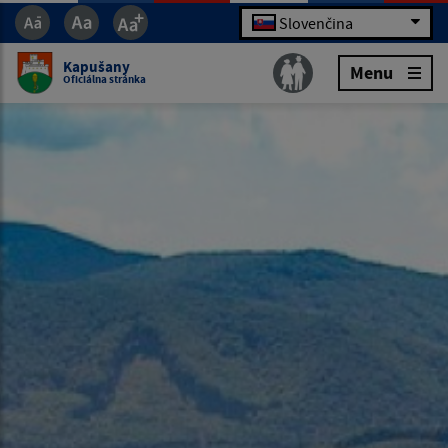
Slovenčina
Kapušany
Menu
Oficiálna stránka