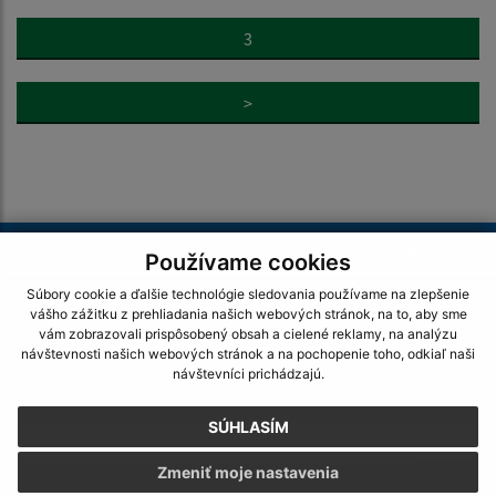
3
>
Je táto stránka užitočná?
Áno
Nie
Používame cookies
Boli tieto 
Boli 
Súbory cookie a ďalšie technológie sledovania používame na zlepšenie
Našli ste na stránke chybu?
Napíšte nám
vášho zážitku z prehliadania našich webových stránok, na to, aby sme
vám zobrazovali prispôsobený obsah a cielené reklamy, na analýzu
návštevnosti našich webových stránok a na pochopenie toho, odkiaľ naši
Napíšte nám:
návštevníci prichádzajú.
Meno (povinné)
SÚHLASÍM
Zmeniť moje nastavenia
E-mailová adresa (povinné)