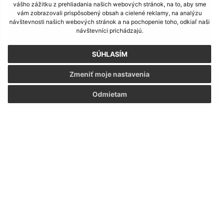
vášho zážitku z prehliadania našich webových stránok, na to, aby sme
vám zobrazovali prispôsobený obsah a cielené reklamy, na analýzu
návštevnosti našich webových stránok a na pochopenie toho, odkiaľ naši
návštevníci prichádzajú.
SÚHLASÍM
Zmeniť moje nastavenia
Odmietam
Stretnutie s novonarodenými deťmi 21. 2. 2026